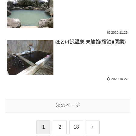
2020.11.26
ほとけ沢温泉 東龍館(宿泊)(閉業)
2020.10.27
次のページ
1
2
18