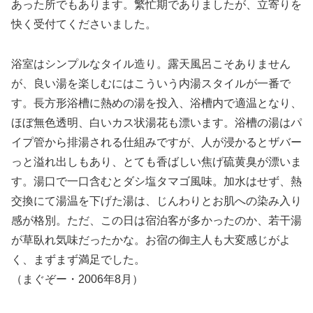
あった所でもあります。繁忙期でありましたが、立寄りを
快く受付てくださいました。
浴室はシンプルなタイル造り。露天風呂こそありません
が、良い湯を楽しむにはこういう内湯スタイルが一番で
す。長方形浴槽に熱めの湯を投入、浴槽内で適温となり、
ほぼ無色透明、白いカス状湯花も漂います。浴槽の湯はパ
イプ管から排湯される仕組みですが、人が浸かるとザバー
っと溢れ出しもあり、とても香ばしい焦げ硫黄臭が漂いま
す。湯口で一口含むとダシ塩タマゴ風味。加水はせず、熱
交換にて湯温を下げた湯は、じんわりとお肌への染み入り
感が格別。ただ、この日は宿泊客が多かったのか、若干湯
が草臥れ気味だったかな。お宿の御主人も大変感じがよ
く、まずまず満足でした。
（まぐぞー・2006年8月）