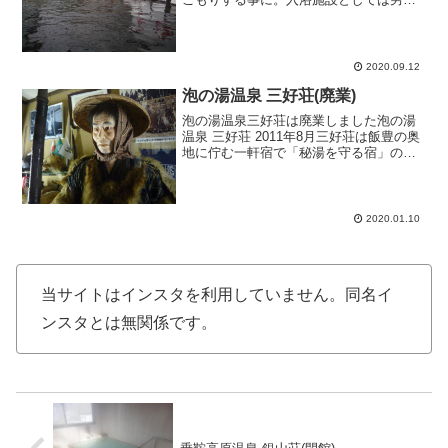
別内湯浴場が一つずつ。更に別の箇所に
混浴巨大風呂（一部エリアは女性専用）
があります。その混浴巨大風呂に付随す
る男女別内湯がそれぞれ...
2020.09.12
泡の湯温泉 三好荘(廃業)
泡の湯温泉三好荘は廃業しました泡の湯
温泉 三好荘 2011年8月三好荘は飯豊の奥
地に佇む一軒宿で「秘湯を守る宿」の一
つです。しばらくぶりに立ち寄りしてみ
ました。お風呂は温泉を利用した浴室
と、天然水を沸かして利用した非温泉の
浴室の二つがありま...
2020.01.10
当サイトはインスタを利用していません。同名イ
ンスタとは無関係です。