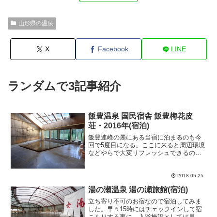
山形県の温泉
X
Facebook
LINE
ランダムで3記事紹介
飯豊温泉 国民宿舎 飯豊梅花皮
荘・2016年(宿泊)
飯豊連峰の麓にある当宿に泊まるのも今
回で5度目になる。ここに来ると周辺環境
などやらで大変リフレッシュできるの
だ。だから今まで何度も足を運んだし、
今回も一晩お世話になりました。大体が8
月の盆休み明けに来ているが今回も同
2018.05.25
じ。しかし、今回はお客さ...
湯の瀬温泉 湯の瀬旅館(宿泊)
立ち寄り不可のお宿なので宿泊してみま
した。早々15時にはチェックインして宿
こもりする事に。入浴施設としては男女