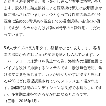
ただき入浴受付する。廊下を少し進んだ右手に浴室があり
ます。脱衣所に熱交換器による源泉掛け流しの説明書きが
壁に掲示されていました。今となっては以前の高温の4号
源泉に温めの5号源泉を混合しての温度調整が主流の小野
川ですが、うめやさんは以前の4号泉の単独利用にこだわ
っています。
5-6人サイズの長方形タイル浴槽がひとつあります。浴槽
隅の湯口から約15L/minの源泉を落とし込んでいます。オ
ーバーフローは床滑りを防止する為、浴槽内の湯面位置に
パイプを設けて排湯するシステムです。湯は無色透明、焦
げタマゴ臭を感じます。万人が浸かりやすい温度と思われ
る42℃ほどに湯温調整されていてストレス無く浸かれま
す。訪問時は湯のコンディションは良好で素晴らしいです
が、多客期に維持できるかが気になるところです。
（三昧・2016年1月）