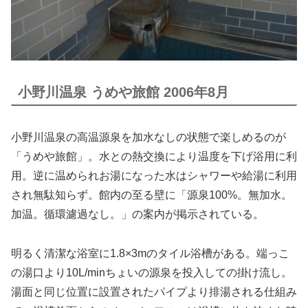
小野川温泉 うめや旅館 2006年8月
小野川温泉の高温源泉を加水なしの状態で楽しめるのが
「うめや旅館」。水との熱交換により温度を下げ浴用に利
用。逆に温められお湯になった水はシャワーや給湯に利用
され無駄知らず。館内の至る壁に「源泉100%。無加水。
加温。循環濾過なし。」の案内が掲示されている。
明るく清潔な浴室に1.8×3mのタイル浴槽がある。端っこ
の湯口より10L/minちょいの源泉を投入しての掛け流し。
湯面と同じ位置に設置されたパイプより排湯される仕組み