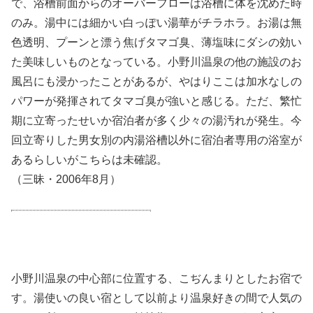
で、浴槽前面からのオーバーフローは浴槽に体を沈めた時
のみ。湯中には細かい白っぽい湯華がチラホラ。お湯は無
色透明、プーンと漂う焦げタマゴ臭、薄塩味にダシの効い
た美味しいものとなっている。小野川温泉の他の施設のお
風呂にも浸かったことがあるが、やはりここは加水なしの
パワーが発揮されてタマゴ臭が強いと感じる。ただ、繁忙
期に立寄ったせいか宿泊者が多く少々の湯汚れが発生。今
回立寄りした男女別の内湯浴槽以外に宿泊者専用の浴室が
あるらしいがこちらは未確認。
（三昧・2006年8月）
小野川温泉の中心部に位置する、こぢんまりとしたお宿で
す。湯使いの良い宿として以前より温泉好きの間で人気の