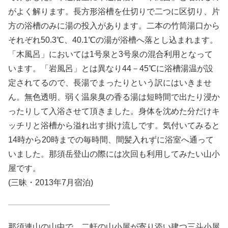
がよく解ります。長方形浴槽を仕切りで二つに区切り、片
方の浴槽のみに湯の投入があります。二本の竹筒湯口から
それぞれ50.3℃、40.1℃の湯が浴槽へ落とし込まれます。
「木風呂」においては1号泉と3号泉の混合利用となって
います。「岩風呂」とは異なり44－45℃に浴槽湯温が設
定されてるので、長湯でまったりという訳にはいきませ
ん。無色透明、弱く温泉臭の香る湯は短時間で出たり浸か
ったりして入浴させて頂きました。身体を沈めた分だけキ
ッチリと浴槽から溢れ出す掛け流しです。気付いてみると
14時から20時までの毎時間、間髪入れずに浴室へ通って
いました。那須岳登山の際には次回も利用してみたい山小
屋です。
(三昧・2013年7月宿泊)
那須連山の山中で、二軒の山小屋が寄り添い建つ三斗小屋