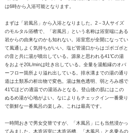
は6時から入浴可能となります。
まずは「岩風呂」から入浴となりました。2－3人サイズ
のモルタル浴槽で、「岩風呂」という名称は浴室端にある
岩からの由来なのかも知れない。浴室窓が全開になってい
て風通しよく気持ちがいい。塩ビ管湯口からはゴボゴボと
の音と共に湯が噴出している。源泉と思われる41℃の湯
をおよそ20L/minは吐き出している。全量を湯船縁のオバ
ーフロー箇所より溢れ出している。排水溝までの湯の通り
道は土類系の析出物で変色。湯は無色透明、弱とろみ感で
41℃ほどの適温での湯浴みとなる。登山後の肌にはこの
ぬるめ湯が心地がよい。なによりもチェックイン一番乗り
で新鮮な一番風呂の楽しみ、これは最高です。
一時間おきで男女交替ですが、「木風呂」にも当然浸かっ
てみました。木造浴室に木造浴槽、「木風呂」と名乗るの