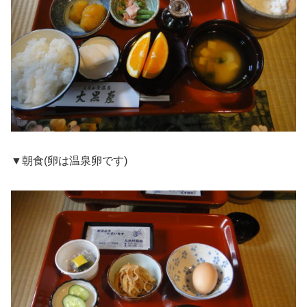
▼朝食(卵は温泉卵です)