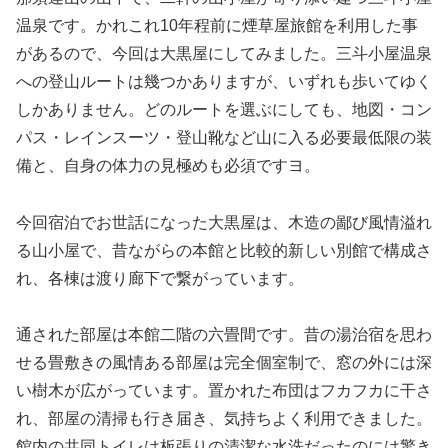
温泉です。かれこれ10年程前に煙草屋旅館を利用した事
があるので、今回は大黒屋にしてみました。三斗小屋温泉
への登山ルートは幾つかありますが、いずれも歩いてゆく
しかありません。どのルートを選ぶにしても、地図・コン
パス・レインスーツ・登山靴など山に入る必要最低限の装
備と、自身の体力の見極めも必須ですヨ。
今回宿泊でお世話になった大黒屋は、木造の鄙び風情溢れ
る山小屋で、昔ながらの本館と比較的新しい別館で構成さ
れ、各棟は渡り廊下で繋がっています。
通された部屋は本館二階の六畳間です。昔の湯治宿を思わ
せる畳敷きの風情ある部屋は完全個室制で、窓の外には深
い樹木が広がっています。置かれた布団はフカフカに干さ
れ、部屋の清掃も行き届き、気持ちよく利用できました。
館内の共同トイレは板張りの清潔な水洗だったのには驚き