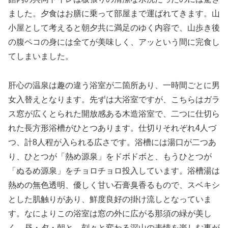
ました。夕食はお膳に乗って部屋まで運ばれてきます。山
小屋として考えると朝夕共に満足のゆく内容で、山歩き後
の腹ペコの身には全てが美味しく、アッという間に完食し
てしまいました。
肝心の温泉は趣の違う浴室が二箇所あり、一時間ごとに男
女入替えとなります。先ずは大浴室ですが、こちらはガラ
ス窓が広くとられた開放感ある木造浴室で、二つに仕切ら
れた長方形浴槽がひとつあります。仕切りそれぞれ4人づ
つ、計8人程が入られる広さです。浴槽には湯口が二つあ
り、ひとつが「熱め源泉」をドボドボと、もうひとつが
「ぬるめ源泉」をチョロチョロ投入しています。浴槽湯は
熱めの無色透明、優しく甘い石膏臭香るもので、スベキシ
とした肌触りがあり、鮮度良好の掛け流しとなっていま
す。なによりこの浴室は窓の外に広がる那須の緑が美し
く、昼・夕・朝と、刻々と変わる深山の表情を楽しむ事が