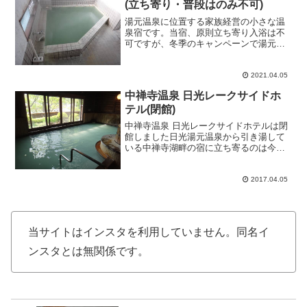
(立ち寄り・普段はのみ不可)
湯元温泉に位置する家族経営の小さな温
泉宿です。当宿、原則立ち寄り入浴は不
可ですが、冬季のキャンペーンで湯元温
泉の宿に宿泊すると、湯元温泉協賛旅館
の3件の風呂も無料立ち寄り利用できると
いう優れた企画に飛びつきそれを利用し
2021.04.05
ての立ち寄りです。案内...
中禅寺温泉 日光レークサイドホ
テル(閉館)
中禅寺温泉 日光レークサイドホテルは閉
館しました日光湯元温泉から引き湯して
いる中禅寺湖畔の宿に立ち寄るのは今回
が初めてだ。4階建て中規模温泉ホテルと
いった印象。フロントで立ち寄り受付し
て、少し離れた場所にある浴室入口の係
2017.04.05
員に半券を回収される...
当サイトはインスタを利用していません。同名イ
ンスタとは無関係です。