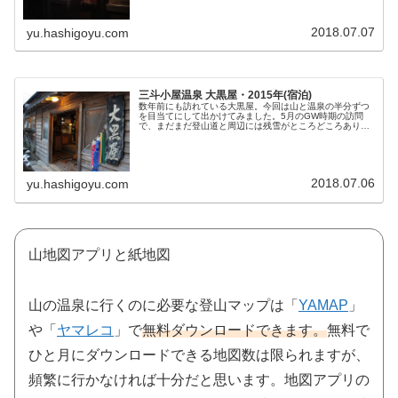
2018.07.07
yu.hashigoyu.com
三斗小屋温泉 大黒屋・2015年(宿泊)
数年前にも訪れている大黒屋。今回は山と温泉の半分ずつ
を目当てにして出かけてみました。5月のGW時期の訪問
で、まだまだ登山道と周辺には残雪がところどころありま
す。夏ではなんてことない場所が、道を確認しずらい箇所
も多々あり道迷いには注意が必要で...
2018.07.06
yu.hashigoyu.com
山地図アプリと紙地図
山の温泉に行くのに必要な登山マップは「
YAMAP
」
や「
ヤマレコ
」で
無料ダウンロードできます。
無料で
ひと月にダウンロードできる地図数は限られますが、
頻繁に行かなければ十分だと思います。地図アプリの