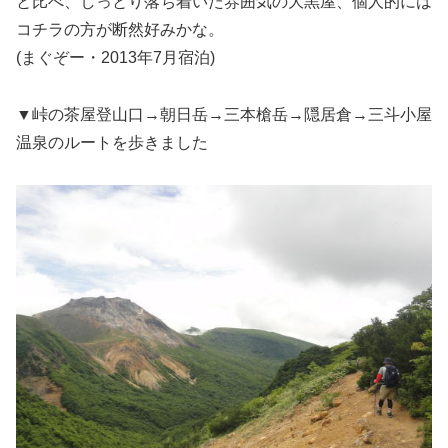
と比べ、しっとり落ち着いた雰囲気の大黒屋、個人的には
コチラの方が断然好みかな。
(まぐぞー・2013年7月宿泊)
▼峠の茶屋登山口→朝日岳→三本槍岳→隠居倉→三斗小屋
温泉のルートを歩きました