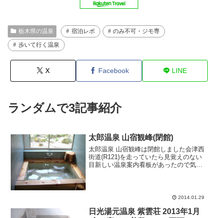
栃木県の温泉
宿泊レポ
のみ不可・ジモ専
歩いて行く温泉
X
Facebook
LINE
ランダムで3記事紹介
太郎温泉 山宿観峰(閉館)
太郎温泉 山宿観峰は閉館しました会津西
街道(R121)を走っていたら見覚えのない
目新しい温泉案内看板があったので気に
なり寄ってみました。水色のペンション
風な外観のお宿で立ち寄りも積極的に受
け入れている印象。お宿のHPによると宿
泊も格安で利用...
2014.01.29
日光湯元温泉 紫雲荘 2013年1月