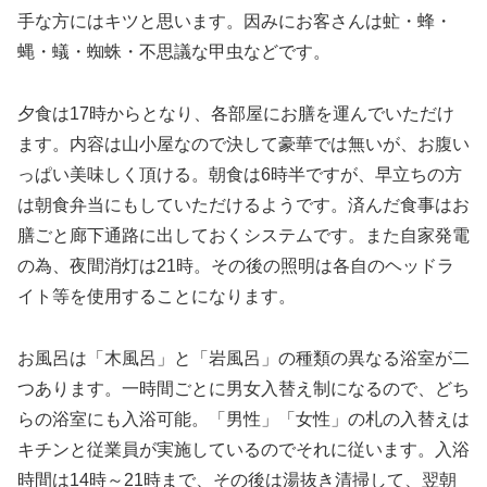
手な方にはキツと思います。因みにお客さんは虻・蜂・
蝿・蟻・蜘蛛・不思議な甲虫などです。
夕食は17時からとなり、各部屋にお膳を運んでいただけ
ます。内容は山小屋なので決して豪華では無いが、お腹い
っぱい美味しく頂ける。朝食は6時半ですが、早立ちの方
は朝食弁当にもしていただけるようです。済んだ食事はお
膳ごと廊下通路に出しておくシステムです。また自家発電
の為、夜間消灯は21時。その後の照明は各自のヘッドラ
イト等を使用することになります。
お風呂は「木風呂」と「岩風呂」の種類の異なる浴室が二
つあります。一時間ごとに男女入替え制になるので、どち
らの浴室にも入浴可能。「男性」「女性」の札の入替えは
キチンと従業員が実施しているのでそれに従います。入浴
時間は14時～21時まで、その後は湯抜き清掃して、翌朝