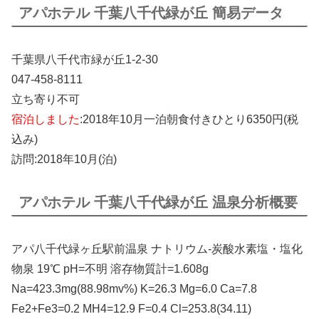
アパホテル 千葉八千代緑が丘 簡易データ
千葉県八千代市緑が丘1-2-30
047-458-8111
立ち寄り不可
宿泊しました
:2018年10月一泊朝食付きひとり6350円(税
込み)
訪問:2018年10月(泊)
アパホテル 千葉八千代緑が丘 温泉分析概要
アパ八千代緑ヶ丘駅前温泉 ナトリウム-炭酸水素塩・塩化
物泉 19℃ pH=不明 溶存物質計=1.608g
Na=423.3mg(88.98mv%) K=26.3 Mg=6.0 Ca=7.8
Fe2+Fe3=0.2 MH4=12.9 F=0.4 Cl=253.8(34.11)