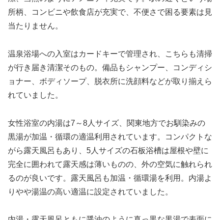
所柄、コンビニや飲食店が充実で、不便さで困る要素は見
当たりません。
温泉浴場への入室はカードキーで管理され、こちらも清掃
が行き届き清潔そのもの。備品もシャンプー、コンディシ
ョナー、ボディソープ、脱衣所に洗顔料などが取り揃えら
れていました。
女性浴室の内湯は7～8人サイズ、関東地方でお馴染みの
黒湯が加温・循環の適温利用されています。コンパクトな
がら露天風呂もあり、5人サイズの石板浴槽は屋根や壁に
完全に囲われて露天感は薄いものの、外の空気に触れられ
るのが良いです。露天風呂も加温・循環湯を利用。内湯よ
りやや湯温の高い適温に設定されていました。
内湯・露天風呂ともに醤油のように真っ黒な黒湯で表面に