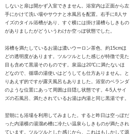
しないと扉は開かず入室できません。浴室内は正面から左
手にかけて洗い場やサウナと水風呂を配置。右手に8人サ
イズのタイル浴槽があり、すぐ横には掛け湯槽らしきもの
がありましたがどういうわけか空っぽ状態でした。
浴槽を満たしているお湯は濃いウーロン茶色、約15cmほ
どの透明度があります。ツルツルとした感じが特徴で見た
目も含めて黒湯そのものです。泉温は20℃に満たないほ
どなので、循環の湯使いはどうしても仕方ありません。と
りあえず的ですが露天風呂もありました。浴室のベランダ
のような位置にあって周囲は目隠し状態です。4-5人サイ
ズの石風呂、満たされているお湯は内湯と同じ黒湯です。
翌朝にも浴場を利用してみました。すると昨日は空っぽだ
った内湯横の湯溜め槽に冷たい温泉らしきものが満たされ
ています。ツルツルとした感じから、これはもしかして源