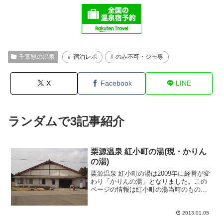
千葉県の温泉
宿泊レポ
のみ不可・ジモ専
X
Facebook
LINE
ランダムで3記事紹介
栗源温泉 紅小町の湯(現・かりん
の湯)
栗源温泉 紅小町の湯は2009年に経営が変
わり「かりんの湯」となりました。この
ページの情報は紅小町の湯当時のもので
す。成田スプリングスCCから道路を挟ん
だ向かいにある栗源温泉「紅小町の湯」
に行きました。まだオープンしてから新
2013.01.05
しめな日帰り温泉...