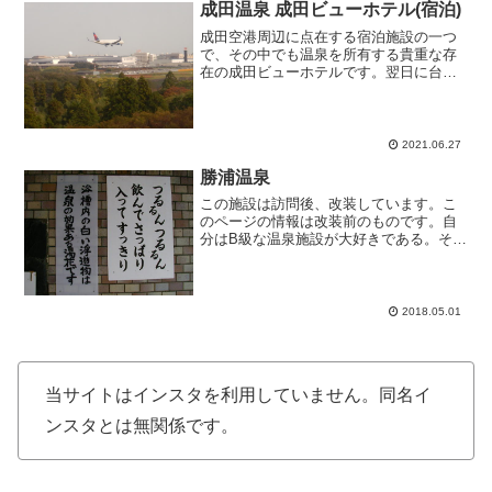
成田温泉 成田ビューホテル(宿泊)
成田空港周辺に点在する宿泊施設の一つ
で、その中でも温泉を所有する貴重な存
在の成田ビューホテルです。翌日に台北
行きのフライトを予定し、しばらくは日
本の温泉に浸かることができそうもなか
ったので前泊がてら宿泊して温泉を満喫
してみました。予約サイト...
2021.06.27
勝浦温泉
この施設は訪問後、改装しています。こ
のページの情報は改装前のものです。自
分はB級な温泉施設が大好きである。それ
に関して、ここ勝浦温泉にはなんとも言
えないものがあります。施設の場所も案
内看板が無ければ分からないようなとこ
ろにあって楽しい限りで...
2018.05.01
当サイトはインスタを利用していません。同名イ
ンスタとは無関係です。