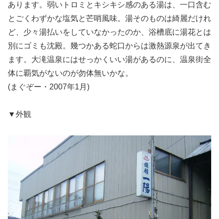
あります。弱いトロミとキシキシ感のある湯は、一口含む
とごくわずかな塩気と芒哨風味。湯そのものは綺麗だけれ
ど、少々湯払いをしていなかったのか、浴槽底に湯花とは
別にゴミも沈殿。幾つかある蛇口からは激熱源泉が出てき
ます。大滝温泉にはせっかくいい湯があるのに、温泉街全
体に覇気がないのが勿体無いかな。
(まぐぞー・2007年1月)
▼外観