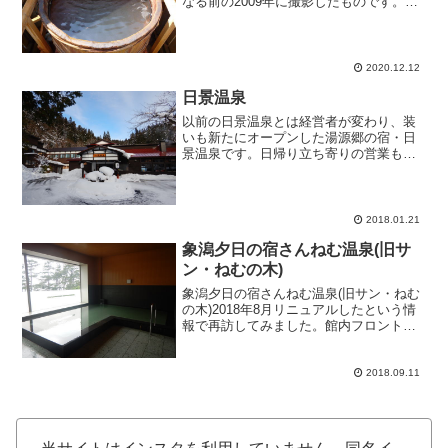
なる前の2009年に撮影したものです。大
館矢立ハイツ 2009年5月大館矢立ハイツ
で新たな源泉を導入したというので再訪
してみる。建物は壁などがきれいになっ
た印象を受ける...
2020.12.12
日景温泉
以前の日景温泉とは経営者が変わり、装
いも新たにオープンした湯源郷の宿・日
景温泉です。日帰り立ち寄りの営業もや
っているらしくどれどれと訪れてみまし
た。駐車場には車が多数駐車してあり、
当日の日帰り入浴は賑わっており盛況。
あまりの人の多さにココは...
2018.01.21
象潟夕日の宿さんねむ温泉(旧サ
ン・ねむの木)
象潟夕日の宿さんねむ温泉(旧サン・ねむ
の木)2018年8月リニュアルしたという情
報で再訪してみました。館内フロント周
辺もきれいな感じで清潔感もありまし
た。入浴受付対応のお姉さんも親切な感
じ。「海が見えるお風呂をどうぞ」とい
2018.09.11
うので一階にある浴...