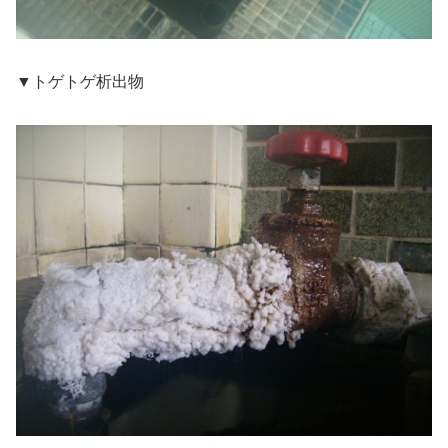
▼トゲトゲ析出物