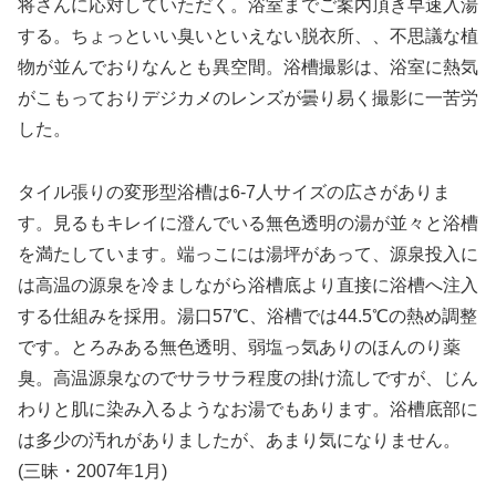
将さんに応対していただく。浴室までご案内頂き早速入湯
する。ちょっといい臭いといえない脱衣所、、不思議な植
物が並んでおりなんとも異空間。浴槽撮影は、浴室に熱気
がこもっておりデジカメのレンズが曇り易く撮影に一苦労
した。
タイル張りの変形型浴槽は6-7人サイズの広さがありま
す。見るもキレイに澄んでいる無色透明の湯が並々と浴槽
を満たしています。端っこには湯坪があって、源泉投入に
は高温の源泉を冷ましながら浴槽底より直接に浴槽へ注入
する仕組みを採用。湯口57℃、浴槽では44.5℃の熱め調整
です。とろみある無色透明、弱塩っ気ありのほんのり薬
臭。高温源泉なのでサラサラ程度の掛け流しですが、じん
わりと肌に染み入るようなお湯でもあります。浴槽底部に
は多少の汚れがありましたが、あまり気になりません。
(三昧・2007年1月)