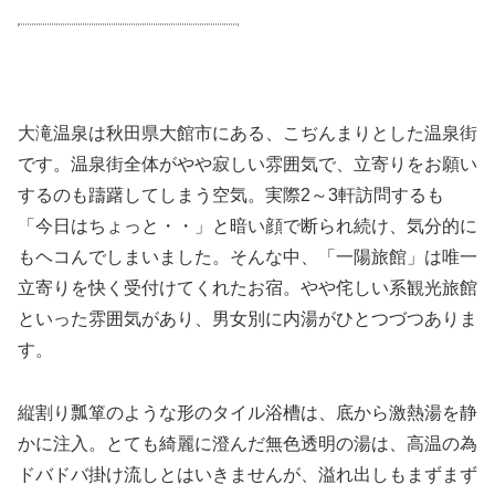
大滝温泉は秋田県大館市にある、こぢんまりとした温泉街
です。温泉街全体がやや寂しい雰囲気で、立寄りをお願い
するのも躊躇してしまう空気。実際2～3軒訪問するも
「今日はちょっと・・」と暗い顔で断られ続け、気分的に
もヘコんでしまいました。そんな中、「一陽旅館」は唯一
立寄りを快く受付けてくれたお宿。やや侘しい系観光旅館
といった雰囲気があり、男女別に内湯がひとつづつありま
す。
縦割り瓢箪のような形のタイル浴槽は、底から激熱湯を静
かに注入。とても綺麗に澄んだ無色透明の湯は、高温の為
ドバドバ掛け流しとはいきませんが、溢れ出しもまずまず