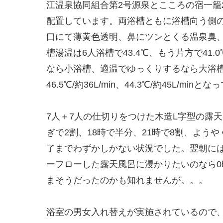
江温泉協同組合第2号源泉とこころの宿一籠
配置しています。両浴槽ともに浴槽向う側
口にて薄黄色透明、鼻にツンとくる温泉臭
槽湯温は6人浴槽で43.4℃、もう片方で4
なら小浴槽、適温でゆっくりするなら大浴
46.5℃/約36L/min、44.3℃/約45L/min
7人＋7人の仕切りをつけた木造L字型の露
ぎで2割、18時で半分、21時で8割、よう
了までわずかしかない状況でした。翌朝に
ーフローした露天風呂に浸かりたいのなら
まそうだったのかも知れませんが。。。
浴室の男女入れ替えが実施されているので