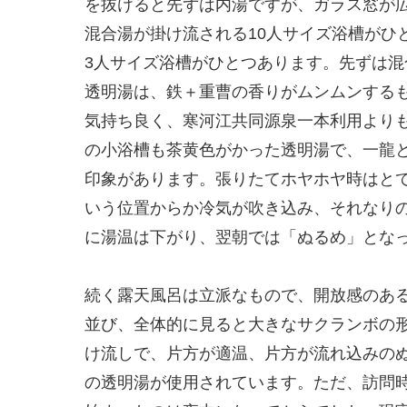
を抜けると先ずは内湯ですが、ガラス窓が
混合湯が掛け流される10人サイズ浴槽がひ
3人サイズ浴槽がひとつあります。先ずは
透明湯は、鉄＋重曹の香りがムンムンする
気持ち良く、寒河江共同源泉一本利用より
の小浴槽も茶黄色がかった透明湯で、一龍
印象があります。張りたてホヤホヤ時はと
いう位置からか冷気が吹き込み、それなり
に湯温は下がり、翌朝では「ぬるめ」とな
続く露天風呂は立派なもので、開放感のある
並び、全体的に見ると大きなサクランボの
け流しで、片方が適温、片方が流れ込みの
の透明湯が使用されています。ただ、訪問