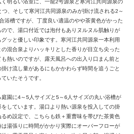
広く明るい浴室に、一龍2号源泉と寒河江共同源泉の
とつ、そして寒河江共同源泉のみが掛け流される2～
混合浴槽ですが、丁度良い適温のやや茶黄色がかった
もので、湯口付近では泡付もありヌルヌル肌触りが
もグッと優しい印象です。寒河江共同源泉一本利用
との混合泉よりハッキリとした香りが目立ち尖った
ても熱いのですが、露天風呂への出入り口まん前と
の掛け流し量があるにもかかわらず時間を追うごと
っていたそうです。
庭園に4～5人サイズと5～6人サイズの丸い浴槽が
形をしています。湯口より熱い源泉を投入しての掛
ぬるめ設定で、こちらも鉄＋重曹味を帯びた茶黄色
時は湯張りに時間がかかり実際にオーバーフローが