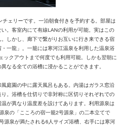
ンチェリーです。一泊朝食付きを予約する。部屋は
い。客室内にて有線LANの利用が可能。実はこの
ん。しかし、廊下で繋がりお互いに行き来できる宿
宿・一龍」。一籠には寒河江温泉を利用した温泉浴
チェックアウトまで何度でも利用可能。しかも翌朝に
の異なる全ての浴槽に浸かることができます。
和風庭園の中に露天風呂もある。内湯はガラス窓沿
造り。浴槽を仕切りで非対称に区切りそれぞれでの
湯温が異なり温度差を設けてあります。利用源泉は
源泉の「こころの宿一籠2号源泉」の二本立てで
号源泉が満たされる6人サイズ浴槽、右手には寒河