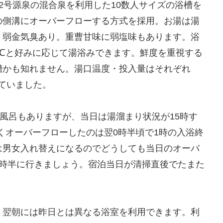
2号源泉の混合泉を利用した10数人サイズの浴槽を
の側溝にオーバーフローする方式を採用。お湯は湯
、弱金気臭あり。重曹甘味に弱塩味もあります。浴
1.0℃と好みに応じて湯浴みできます。鮮度を重視する
槽かも知れません。湯口温度・投入量はそれぞれ
となっていました。
天風呂もありますが、当日は湯溜まり状況が15時す
やくオーバーフローしたのは翌0時半頃で1時の入浴終
は男女入れ替えになるのでどうしても当日のオーバ
0時半に行きましょう。宿泊当日が清掃直後でたまた
、翌朝には昨日とは異なる浴室を利用できます。利