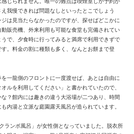
は感じられません。唯一の難点は喫煙室しか予約が
さえ我慢できれば問題なしといったとこでしょう
ンジは見当たらなかったのですが、探せばどこかに
自動販売機、外来利用も可能な食堂も完備されてい
ようで、夕食時に行ってみると満席で利用できずで
です。料金の割に種類も多く、なんとお餅まで登
券を一龍側のフロントに一度渡せば、あとは自由に
タオルを利用してください」と書かれていたので、
かな？館内には趣きの違う大浴場が二つあり、時間
にも内湯と立派な庭園露天風呂が造られています。
サクランボ風呂」が女性側となっていました。脱衣所