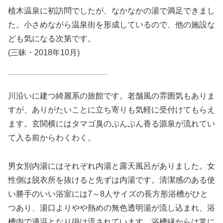
植木温泉に初訪問でしたが、なかなかの湯で満足できまし
た。小さめながら温泉街を形成しているので、他の施設な
ども気になる次第です。
(三昧・2018年10月)
川沿いに建つ綺麗系の旅館です。老舗風の雰囲気もありま
すが、ありがたいことに立ち寄りも気軽に受付けてもらえ
ます。玄関横にはタマゴ臭のぷんぷん香る源泉が流れてい
て入る前からわくわく。
男女別内湯にはそれぞれ内湯と露天風呂がありました。女
性側は脱衣所を抜けると先ずは内湯です。清潔感のある使
い勝手のいい浴室には7～8人サイズの長方形浴槽がひと
つあり、湯口よりやや熱めの無色透明湯が流し込まれ、浴
槽内で適温となり掛け流されています。浴槽縁からは常に