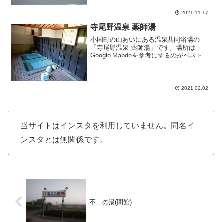
のです。人吉市内にあり繊月酒造工場に
隣接した温泉公衆浴場です。三角の瓦屋
2021.11.17
根が...
寺尾野温泉 薬師湯
小国町の山あいにある温泉共同浴場の
「寺尾野温泉 薬師湯」です。場所は
Google Mapdeを参考にするのがベストと
思います。アクセスは車で寺尾野温泉の
近くまでは行けますが、「この先、車は
通れません」のような案内標識があり、
道が狭い為にダイ...
2021.02.02
当サイトはインスタを利用していません。同名イ
ンスタとは無関係です。
不二の湯(閉館)