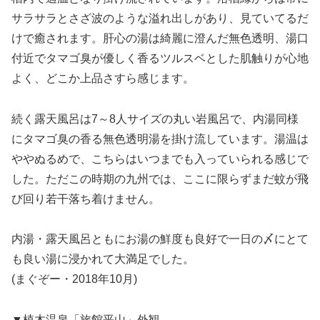
サラサラとさざ波のような溢れ出しがあり、見ていてるだ
けで癒されます。肝心の湯は綺麗に澄んだ無色透明、湯口
付近でタマゴ臭が優しく香るツルスベとした肌触りが心地
よく、どこか上品さすら感じます。
続く露天風呂は7～8人サイズの丸い岩風呂で、内湯同様
にタマゴ臭の香る無色透明湯を掛け流しています。湯温は
ややぬるめで、こちらはいつまでも入っていられる感じで
した。ただこの時期の九州では、ここに限らずまだ蚊が飛
び回り若干落ち着けません。
内湯・露天風呂ともにお湯の鮮度も良好で一日の〆にとて
も良い湯に浸かれて大満足でした。
(まぐぞー・2018年10月)
▼植木温泉「旅館平山」外観