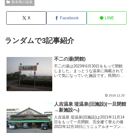
熊本県の温泉
X
Facebook
LINE
ランダムで3記事紹介
不二の湯(閉館)
不二の湯は2023年6月30日をもって閉館
しました。まっとうな温泉に掲載されて
いて気になっていた施設です。民間のコ
ンクリート会社が一般に開放しているも
のだそうで、これにはありがたいです
ね。まだ夜も明けぬ暗い中、カーナビ頼
りに到着する。早朝に...
2019.12.25
人吉温泉 堤温泉(旧施設)(一旦閉館
→新施設へ)
人吉温泉 堤温泉(旧施設)は2021年11月14
日をもって一旦閉館、完全建て替えの後
2022年12月18日にリニュアルオープンし
ました。このページの情報は旧施設のも