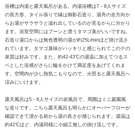
浴槽は内湯と露天風呂がある。内湯浴槽は7－8人サイズ
の長方形、タイル張りで縁は御影石造り。湯舟の全方向か
らお湯がサラサラと溢れ出しているのが見るからに分かり
ます。浴室空間にはプーンと漂うタマゴ臭がいいですね。
石造り湯口からは無色透明の湯が約25L/minほど掛け流さ
れています。タマゴ臭味がハッキリと感じられてこのテの
泉質は好みです。また、約42-43℃の湯温に加えてつるス
ベとした浴感がさらに輪をかけて満足度をあげてくれま
す。空間内が少し熱気こもりなので、火照ると露天風呂へ
涼みにいけます。
露天風呂は5－6人サイズの岩風呂で、周囲はミニ庭園風
な造りです。こちら露天風呂も明らかにオーバーフローが
確認できて浸かる前から湯の良さが感じられます。湯温は
約42℃ほど、内湯同様に小細工無しの掛け流しです。