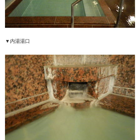
▼内湯湯口