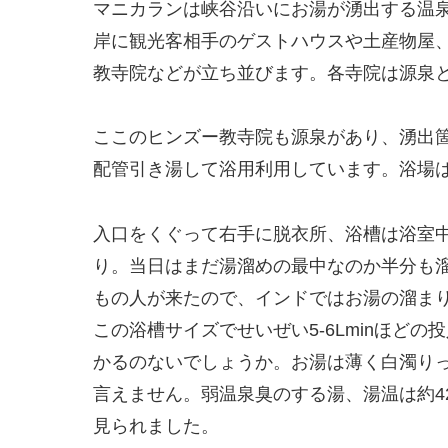
マニカランは峡谷沿いにお湯が湧出する温
岸に観光客相手のゲストハウスや土産物屋
教寺院などが立ち並びます。各寺院は源泉
ここのヒンズー教寺院も源泉があり、湧出
配管引き湯して浴用利用しています。浴場
入口をくぐって右手に脱衣所、浴槽は浴室中
り。当日はまだ湯溜めの最中なのか半分も
もの人が来たので、インドではお湯の溜ま
この浴槽サイズでせいぜい5-6Lminほど
かるのないでしょうか。お湯は薄く白濁り
言えません。弱温泉臭のする湯、湯温は約4
見られました。