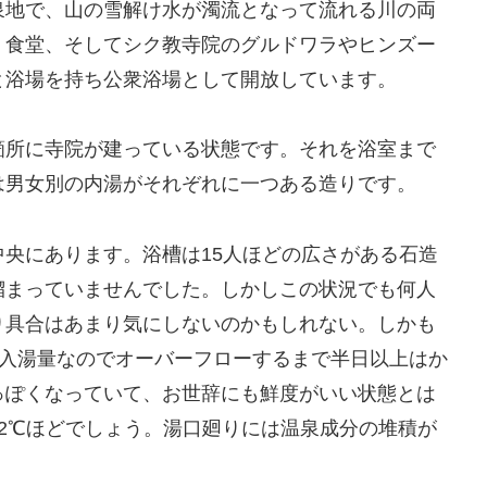
泉地で、山の雪解け水が濁流となって流れる川の両
、食堂、そしてシク教寺院のグルドワラやヒンズー
と浴場を持ち公衆浴場として開放しています。
箇所に寺院が建っている状態です。それを浴室まで
は男女別の内湯がそれぞれに一つある造りです。
央にあります。浴槽は15人ほどの広さがある石造
溜まっていませんでした。しかしこの状況でも何人
り具合はあまり気にしないのかもしれない。しかも
の投入湯量なのでオーバーフローするまで半日以上はか
っぽくなっていて、お世辞にも鮮度がいい状態とは
2℃ほどでしょう。湯口廻りには温泉成分の堆積が