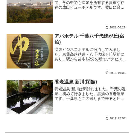
で、その中でも温泉を所有する貴重な存
在の成田ビューホテルです。翌日に台北
行きのフライトを予定し、しばらくは日
本の温泉に浸かることができそうもなか
ったので前泊がてら宿泊して温泉を満喫
してみました。予約サイト...
2021.06.27
アパホテル 千葉八千代緑が丘(宿
泊)
温泉ビジネスホテルに宿泊してみまし
た。東葉高速鉄道・八千代緑ヶ丘駅前に
あり、駅から徒歩1-2分の所でアクセスも
良いです。駅前ビジホに温泉付き、この
周辺では貴重な存在でしょう。温泉大浴
場は2Fにあります。利用するにはルーム
2019.10.09
キーと共通でもあるカ...
養老温泉 新川(閉館)
養老温泉 新川は閉館しました。千葉の温
泉に初めて行きました。黒湯の養老温泉
です。千葉県もこの辺りまで来ると丘陵
地、田園風景がまだまだ残っています。
そんな中に「新川」はありました。「新
川」は有名ガイド誌にも乗っていて結構
メジャー？なのかも？訪...
2012.12.03