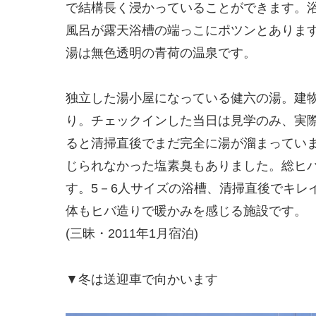
で結構長く浸かっていることができます。
風呂が露天浴槽の端っこにポツンとありま
湯は無色透明の青荷の温泉です。
独立した湯小屋になっている健六の湯。建
り。チェックインした当日は見学のみ、実
ると清掃直後でまだ完全に湯が溜まってい
じられなかった塩素臭もありました。総ヒ
す。5－6人サイズの浴槽、清掃直後でキレ
体もヒバ造りで暖かみを感じる施設です。
(三昧・2011年1月宿泊)
▼冬は送迎車で向かいます