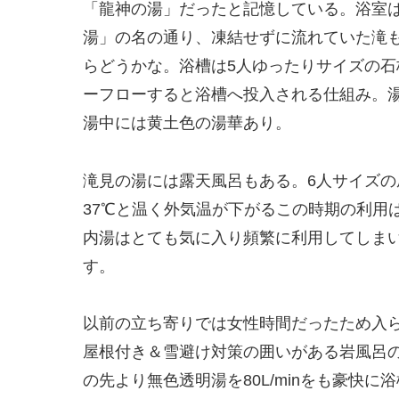
「龍神の湯」だったと記憶している。浴室
湯」の名の通り、凍結せずに流れていた滝
らどうかな。浴槽は5人ゆったりサイズの
ーフローすると浴槽へ投入される仕組み。湯
湯中には黄土色の湯華あり。
滝見の湯には露天風呂もある。6人サイズの
37℃と温く外気温が下がるこの時期の利用
内湯はとても気に入り頻繁に利用してしま
す。
以前の立ち寄りでは女性時間だったため入
屋根付き＆雪避け対策の囲いがある岩風呂の
の先より無色透明湯を80L/minをも豪快に