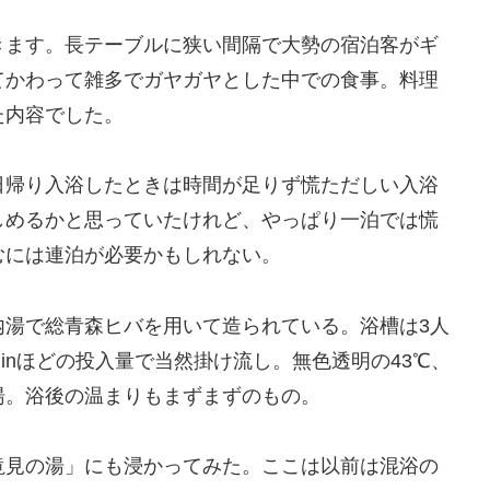
きます。長テーブルに狭い間隔で大勢の宿泊客がギ
てかわって雑多でガヤガヤとした中での食事。料理
た内容でした。
日帰り入浴したときは時間が足りず慌ただしい入浴
しめるかと思っていたけれど、やっぱり一泊では慌
むには連泊が必要かもしれない。
内湯で総青森ヒバを用いて造られている。浴槽は3人
minほどの投入量で当然掛け流し。無色透明の43℃、
湯。浴後の温まりもまずまずのもの。
滝見の湯」にも浸かってみた。ここは以前は混浴の