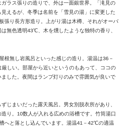
はガラス張りの造りで、外は一面銀世界。「滝見の
も見えるが、冬季は名前を「雪見の湯」に変更した
石板張り長方形造り。上がり湯は木樽、それがオーバ
は無色透明43℃、木を燻したような独特の香り、
屋根無し岩風呂といった感じの造り。湯温は36－
は厳しい。部屋から近いというのもあって、ココの
いました。夜間はランプ灯りのみで雰囲気が良いで
らずじまいだった露天風呂。男女別脱衣所があり、
造り。10数人が入れる広めの浴槽です。竹筒湯口
浴槽へと落とし込んでいます。湯温41－42℃の適温