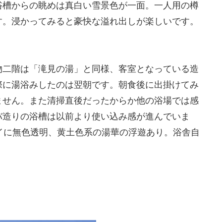
浴槽からの眺めは真白い雪景色が一面。一人用の樽
す。浸かってみると豪快な溢れ出しが楽しいです。
物二階は「滝見の湯」と同様、客室となっている造
際に湯浴みしたのは翌朝です。朝食後に出掛けてみ
ません。また清掃直後だったからか他の浴場では感
バ造りの浴槽は以前より使い込み感が進んでいま
イに無色透明、黄土色系の湯華の浮遊あり。浴舎自