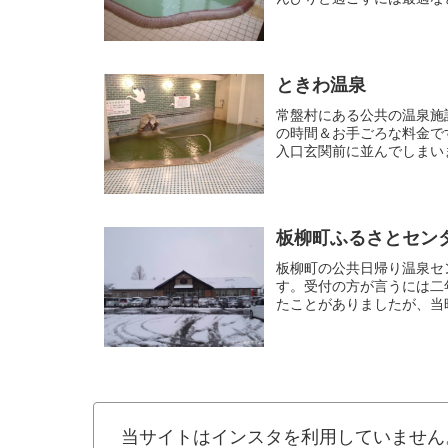
ときわ温泉
常盤村にある公共の温泉施
の時間＆お手ごろな料金で
入口玄関前に並んでしまいま
板柳町ふるさとセンタ
板柳町の公共日帰り温泉セ
す。受付の方が言うには二
たことがありましたが、当
た。...
当サイトはインスタを利用していません