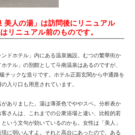
泉 美人の湯」は訪問後にリニュアル
報はリニュアル前のものです。
ランドホテル」内にある温泉施設。むつの繁華街か
ドホテル」の別館として斗南温泉はあるのですが、
B級チックな造りです。ホテル正面玄関から中通路を
用の入り口も用意されています。
呂がありました。湯は薄茶色でややスベ。分析表か
お客さんは、これまでの公衆浴場と違い、比較的若
」という文句が効いているのかも。女性は「美人」
表現に弱いんすよ。それと高台にあったので、ある