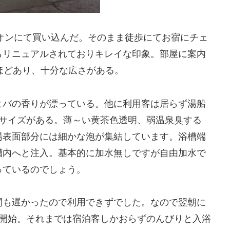
オンにて買い込んだ。そのまま徒歩にてお宿にチェ
らリニュアルされておりキレイな印象。部屋に案内
ほどあり、十分な広さがある。
ヒバの香りが漂っている。他に利用客は居らず湯船
るサイズがある。薄～い黄茶色透明、弱温泉臭する
湯表面部分には細かな泡が集結しています。浴槽端
槽内へと注入。基本的に加水無しですが自由加水で
っているのでしょう。
間も遅かったので利用できずでした。なので翌朝に
ら開始。それまでは宿泊客しかおらずのんびりと入浴