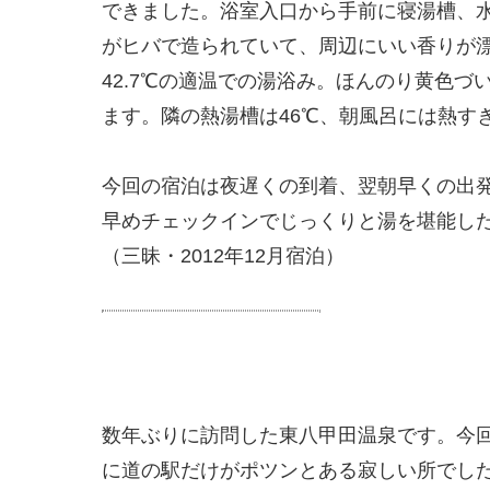
できました。浴室入口から手前に寝湯槽、
がヒバで造られていて、周辺にいい香りが漂
42.7℃の適温での湯浴み。ほんのり黄色
ます。隣の熱湯槽は46℃、朝風呂には熱す
今回の宿泊は夜遅くの到着、翌朝早くの出
早めチェックインでじっくりと湯を堪能し
（三昧・2012年12月宿泊）
数年ぶりに訪問した東八甲田温泉です。今
に道の駅だけがポツンとある寂しい所でし