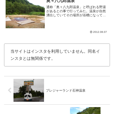
奥々八九郎温泉
ゲートボール場多数、また屋...
通称「奥々八九郎温泉」と呼ばれる野湯
があるとの事で行ってみた。温泉が自然
湧出していてその場所が浴槽になってい
るとの事だ。小耳に挟んだ情報だと湯が
ブクブクと凄い事になっているという。
到達の仕方は行けばわかるでしょう。現
地付近には地元の方、もし...
2012.08.07
当サイトはインスタを利用していません。同名イ
ンスタとは無関係です。
プレジャーランド石神温泉