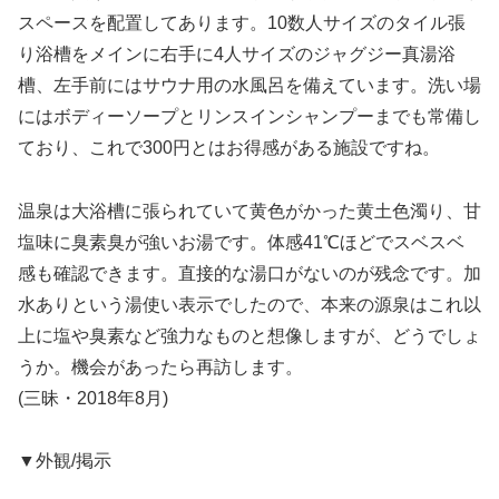
スペースを配置してあります。10数人サイズのタイル張
り浴槽をメインに右手に4人サイズのジャグジー真湯浴
槽、左手前にはサウナ用の水風呂を備えています。洗い場
にはボディーソープとリンスインシャンプーまでも常備し
ており、これで300円とはお得感がある施設ですね。
温泉は大浴槽に張られていて黄色がかった黄土色濁り、甘
塩味に臭素臭が強いお湯です。体感41℃ほどでスベスベ
感も確認できます。直接的な湯口がないのが残念です。加
水ありという湯使い表示でしたので、本来の源泉はこれ以
上に塩や臭素など強力なものと想像しますが、どうでしょ
うか。機会があったら再訪します。
(三昧・2018年8月)
▼外観/掲示