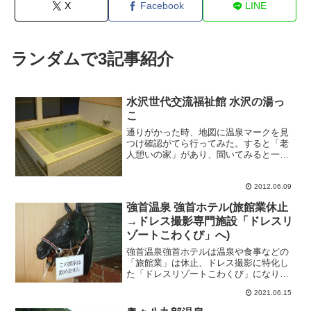
X
Facebook
LINE
ランダムで3記事紹介
水沢世代交流福祉館 水沢の湯っ
こ
通りがかった時、地図に温泉マークを見
つけ確認がてら行ってみた。すると「老
人憩いの家」があり、聞いてみると一般
利用可能との事。アタリハズレは不明だ
ったがとりあえず突撃してみた。地域の
共同浴場のような存在なのか、近隣の
2012.06.09
方々が利用されている状況で...
強首温泉 強首ホテル(旅館業休止
→ドレス撮影専門施設「ドレスリ
ゾートこわくび」へ)
強首温泉強首ホテルは温泉や食事などの
「旅館業」は休止、ドレス撮影に特化し
た「ドレスリゾートこわくび」になりま
した。人けが無い強首温泉に、ひときわ
2021.06.15
大きな建物が目立つ強首温泉ホテルで
す。敷地内には宿の建物以外にも、屋内