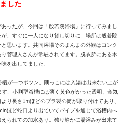
しました
があったが、今回は「般若院浴場」に行ってみまし
たが、すぐに一人になり貸し切りに。場所は般若院
かと思います。共同浴場そのまんまの外観はコンク
あり管理人さんが常駐されてます。脱衣所にある木
い味を出してました。
浴槽が一つポツン。隅っこには入湯は出来ない上が
ます。小判型浴槽には薄く黄色がかった透明、金気
より長さ1mほどのプラ製の筒が取り付けてあり、
minほど蛇口より出ていてパイプを通じて浴槽内へ
加えられての加水あり。独り静かに湯浴みが出来て