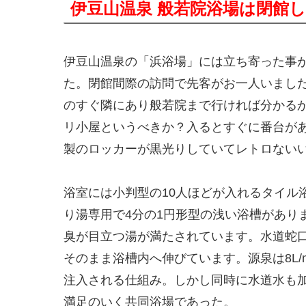
伊豆山温泉 般若院浴場は閉館
伊豆山温泉の「浜浴場」には立ち寄った事
た。閉館間際の訪問で先客がお一人いまし
のすぐ隣にあり般若院まで行ければ分かる
リ小屋というべきか？入るとすぐに番台が
製のロッカーが黒光りしていてレトロない
浴室には小判型の10人ほどが入れるタイル
り湯専用で4分の1円形型の浅い浴槽があり
臭が目立つ湯が満たされています。水道蛇口
そのまま浴槽内へ伸びています。源泉は8L/
注入される仕組み。しかし同時に水道水も
満足のいく共同浴場であった。