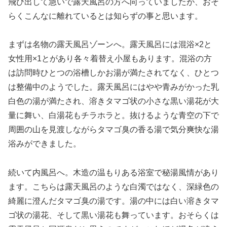
飛び出して急いで露天風呂の方へ向っていましたが、おそ
らくこんなに離れているとは知らずの事と思います。
まずは名物の露天風呂ゾーンへ。露天風呂には混浴×2と
女性用×1とがあり各々着替え小屋もあります。混浴の方
は訪問時ひとつの浴槽しかお湯が満たされてなく、ひとつ
は整備中のようでした。露天風呂にはやや青みがかった乳
白色の湯が満たされ、溶きタマゴ状の小さな黒い湯花が大
量に舞い、白湯花もチラホラと。抜けるような青空の下で
周囲の山を見渡しながらタマゴ臭の香る湯で気分爽快な湯
浴みができました。
続いて内風呂へ。木造の温もりある浴室で秘湯風情があり
ます。こちらは露天風呂のような白濁ではなく、深緑色の
綺麗に澄んだタマゴ臭の湯です。湯の中には白い溶きタマ
ゴ状の湯花、そして黒い湯花も舞っています。おそらくは