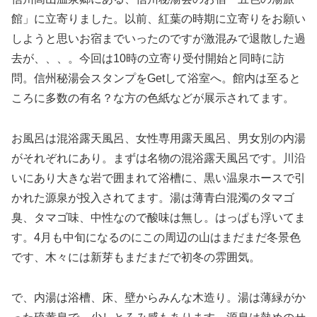
館」に立寄りました。以前、紅葉の時期に立寄りをお願い
しようと思いお宿までいったのですが激混みで退散した過
去が、、、。今回は10時の立寄り受付開始と同時に訪
問。信州秘湯会スタンプをGetして浴室へ。館内は至ると
ころに多数の有名？な方の色紙などが展示されてます。
お風呂は混浴露天風呂、女性専用露天風呂、男女別の内湯
がそれぞれにあり。まずは名物の混浴露天風呂です。川沿
いにあり大きな岩で囲まれて浴槽に、黒い温泉ホースで引
かれた源泉が投入されてます。湯は薄青白混濁のタマゴ
臭、タマゴ味、中性なので酸味は無し。はっぱも浮いてま
す。4月も中旬になるのにこの周辺の山はまだまだ冬景色
です、木々には新芽もまだまだで初冬の雰囲気。
で、内湯は浴槽、床、壁からみんな木造り。湯は薄緑がか