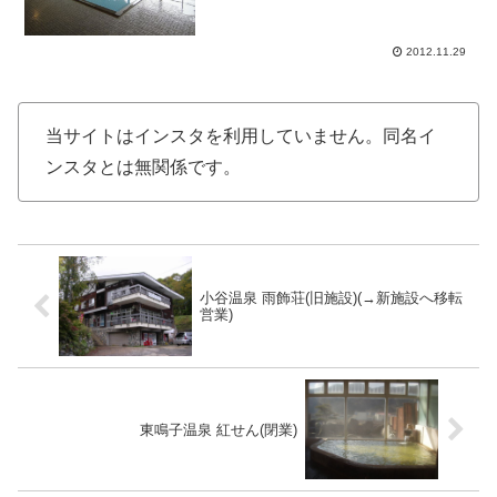
で移動します。浴室入口周辺はちょっとB
級感が漂います。昔あった横並びで2人対
戦が楽しめたnamc...
2012.11.29
当サイトはインスタを利用していません。同名イ
ンスタとは無関係です。
小谷温泉 雨飾荘(旧施設)(→新施設へ移転
営業)
東鳴子温泉 紅せん(閉業)