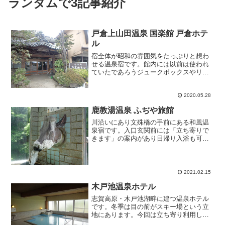
ランダムで3記事紹介
戸倉上山田温泉 国楽館 戸倉ホテ
ル
宿全体が昭和の雰囲気をたっぷりと想わ
せる温泉宿です。館内には以前は使われ
ていたであろうジュークボックスやリモ
コン無しのチャンネル手回しテレビもあ
りました。声を掛けると女将さんがいら
して、立ち寄り受付完了。浴室は宿の感
2020.05.28
じからは異なる洋風チック...
鹿教湯温泉 ふぢや旅館
川沿いにあり文殊橋の手前にある和風温
泉宿です。入口玄関前には「立ち寄りで
きます」の案内があり日帰り入浴も可
能。それにつられて訪問してみた。男性
（混浴）浴室に入ると横長の五角形10人
サイズのタイル張り浴槽が目に入りま
す。前面ガラス張りの室内は...
2021.02.15
木戸池温泉ホテル
志賀高原・木戸池湖畔に建つ温泉ホテル
です。冬季は目の前がスキー場という立
地にあります。今回は立ち寄り利用しま
した。フロントで受付し、階下の浴室ま