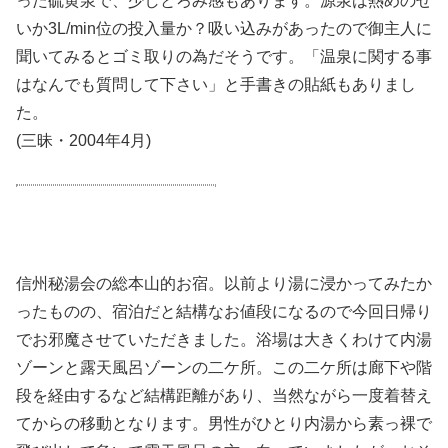
った硫黄泉で、少しとろみ感もあります。源泉は熱めのせ
いか3L/min位の投入量か？吸い込みがあったので御主人に
聞いてみるとゴミ取りの為だそうです。「温泉に関する事
はなんでも質問して下さい」と手書きの貼紙もありまし
た。
(三昧・2004年4月)
信州秘湯会の総本山的お宿。以前より湯に浸かってみたか
ったものの、宿泊だと結構なお値段になるので今回日帰り
でお邪魔させていただきました。浴場は大きくわけて内湯
ゾーンと露天風呂ゾーンの二ケ所。この二ケ所は廊下や階
段を経由するなど結構距離があり、当然ながら一度着替え
てからの移動となります。男性がひとり内湯から素っ裸で