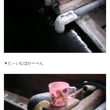
▼た～いむぼかーーん