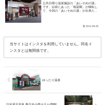
公共日帰り温泉施設の「あいそめの湯」
です。以前にあった「相染閣」が移転し
て、今回の「あいそめの湯」が出来たと
いう事です。上田電鉄・別所温泉駅から
徒歩一分という駅前至近距離な温泉施設
とも言えるでしょう。内湯と露天風呂、
そして休憩所といった日帰...
2012.09.26
当サイトはインスタを利用していません。同名イ
ンスタとは無関係です。
ゆったり温泉
日光湯元温泉 奥日光小西ホテル(閉館