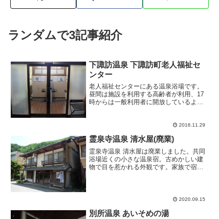
ランダムで3記事紹介
下諏訪温泉 下諏訪町老人福祉セ
ンター
老人福祉センターにある温泉浴場です。
昼間は施設を利用する高齢者が利用、17
時からは一般利用者に開放しているよう
です。17時過ぎに訪問すると老人福祉セ
ンターは真っ暗な状態。しかし、センタ
ーの正面入り口を右横に移動するとあか
2016.11.29
りが灯された一般入り...
霊泉寺温泉 清水屋(廃業)
霊泉寺温泉 清水屋は廃業しました。共同
浴場近くの小さな温泉宿。古めかしい建
物で目を惹かれる外観です。家族で宿を
切り盛りしているようなこぢんまり雰囲
気があります。立ち寄りをお願いする
と、上品な女将さんにわざわざ浴室まで
案内まで頂きました。浴室...
2020.09.15
別所温泉 あいそめの湯