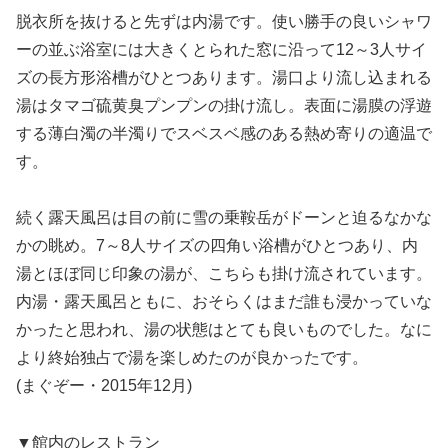
脱衣所を抜けると先ずは内湯です。使い勝手の良いシャワ
ーの並ぶ浴室には大きくとられた窓に沿って12～3人サイ
ズの長方形浴槽がひとつあります。湯口より流し込まれる
湯はタマゴ硫黄臭プンプンの掛け流し。表面に湯膜の浮遊
する薄白濁の半濁りでスベスベ感のある熱め寄りの適温で
す。
続く露天風呂は目の前に雪の乗鞍岳がドーンと迫るなかな
かの眺め。7～8人サイズの四角い浴槽がひとつあり、内
湯とほぼ同じ印象の湯が、こちらも掛け流されています。
内湯・露天風呂ともに、おそらくはまだ誰も浸かっていな
かったと思われ、湯の状態はとても良いものでした。なに
より終始独占で湯を楽しめたのが良かったです。
(まぐぞー・2015年12月)
▼館内のレストラン