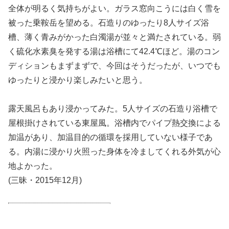
全体が明るく気持ちがよい。ガラス窓向こうには白く雪を
被った乗鞍岳を望める。石造りのゆったり8人サイズ浴
槽、薄く青みがかった白濁湯が並々と満たされている。弱
く硫化水素臭を発する湯は浴槽にて42.4℃ほど。湯のコン
ディションもまずまずで、今回はそうだったが、いつでも
ゆったりと浸かり楽しみたいと思う。
露天風呂もあり浸かってみた。5人サイズの石造り浴槽で
屋根掛けされている東屋風。浴槽内でパイプ熱交換による
加温があり、加温目的の循環を採用していない様子であ
る。内湯に浸かり火照った身体を冷ましてくれる外気が心
地よかった。
(三昧・2015年12月)