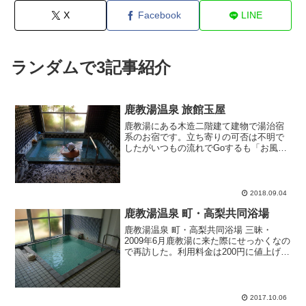
X
Facebook
LINE
ランダムで3記事紹介
鹿教湯温泉 旅館玉屋
鹿教湯にある木造二階建て建物で湯治宿
系のお宿です。立ち寄りの可否は不明で
したがいつもの流れでGoするも「お風
呂？どうぞどうぞ」と女将さん。ご丁寧
に浴室までご案内いただき「よろしかっ
たらご一緒にどうぞ」とおっしゃるので
殿方風呂を貸切利用させて...
2018.09.04
鹿教湯温泉 町・高梨共同浴場
鹿教湯温泉 町・高梨共同浴場 三昧・
2009年6月鹿教湯に来た際にせっかくなの
で再訪した。利用料金は200円に値上げさ
れている。浴場外観は以前と変わらずで
どうみても共同浴場。表通りから少し路
地を入ったトコに位置している。脱衣所
の一角に料金箱...
2017.10.06