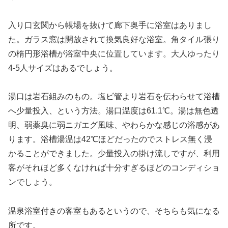
入り口玄関から帳場を抜けて廊下奥手に浴室はありまし
た。ガラス窓は開放されて換気良好な浴室。角タイル張り
の楕円形浴槽が浴室中央に位置しています。大人ゆったり
4-5人サイズはあるでしょう。
湯口は岩石組みのもの。塩ビ管より岩石を伝わらせて浴槽
へ少量投入、という方法。湯口温度は61.1℃。湯は無色透
明、弱薬臭に弱ニガエグ風味、やわらかな感じの浴感があ
ります。浴槽湯温は42℃ほどだったのでストレス無く浸
かることができました。少量投入の掛け流しですが、利用
客がそれほど多くなければ十分すぎるほどのコンディショ
ンでしょう。
温泉浴室付きの客室もあるというので、そちらも気になる
所です。