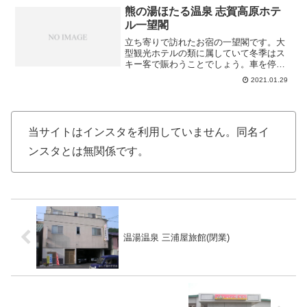
熊の湯ほたる温泉 志賀高原ホテ
ル一望閣
立ち寄りで訪れたお宿の一望閣です。大
型観光ホテルの類に属していて冬季はス
キー客で賑わうことでしょう。車を停め
た駐車場横には露天風呂の扉があり、従
2021.01.29
業員に尋ねてみるとこちらは宿泊者専用
とのことで立ち寄りでは利用不可。フロ
ントで「入浴できますか？...
当サイトはインスタを利用していません。同名イ
ンスタとは無関係です。
温湯温泉 三浦屋旅館(閉業)