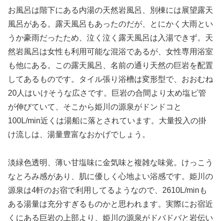
お風呂は階下にある内湯の天然岩風呂、別棟には展望露天
風呂がある。露天風呂もあったのだが、とにかく大雨とい
うか豪雨だったため、泣く泣く露天風呂は入湯できず。天
然岩風呂は女性も利用可能な混浴であるが、女性専用浴室
も他にある。この露天風呂、名前の通り天然の巨岩を配置
してあるものです。タイル張り浴槽は変形型で、おおむね
20人はいけそうな広さです。巨岩の合間より太め塩ビ管
が伸びていて、そこから姫川の源泉がドンドコと
100L/min近くは湯船に落とされています。大量投入の掛
け流しは、湯量豊富なおかげでしょう。
淡緑色透明、薄い甘塩味に金気味と複雑な味覚。けっこう
なとろみ感があり、肌に優しく心地よい浴感です。姫川の
源泉は4軒のお宿で利用してるようなので、2610L/minも
ある湯量は充分すぎるものかと思われます。実際にお宿近
くにある巨岩の上部より、姫川の源泉がドバドバと岩伝い