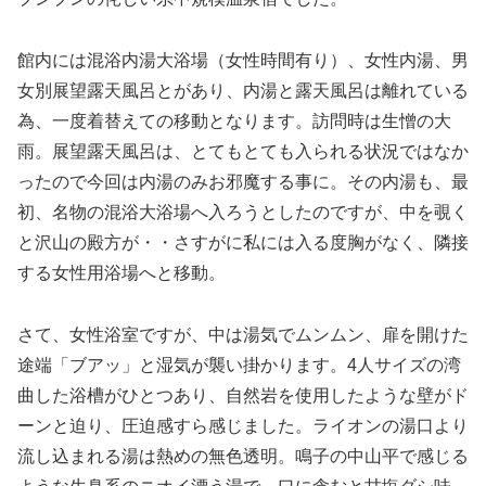
館内には混浴内湯大浴場（女性時間有り）、女性内湯、男
女別展望露天風呂とがあり、内湯と露天風呂は離れている
為、一度着替えての移動となります。訪問時は生憎の大
雨。展望露天風呂は、とてもとても入られる状況ではなか
ったので今回は内湯のみお邪魔する事に。その内湯も、最
初、名物の混浴大浴場へ入ろうとしたのですが、中を覗く
と沢山の殿方が・・さすがに私には入る度胸がなく、隣接
する女性用浴場へと移動。
さて、女性浴室ですが、中は湯気でムンムン、扉を開けた
途端「ブアッ」と湿気が襲い掛かります。4人サイズの湾
曲した浴槽がひとつあり、自然岩を使用したような壁がド
ーンと迫り、圧迫感すら感じました。ライオンの湯口より
流し込まれる湯は熱めの無色透明。鳴子の中山平で感じる