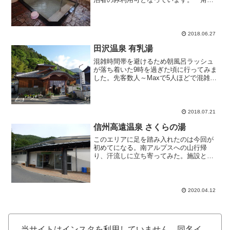
温泉 大湯 2020年10月▼動画もどうぞ。
角間温泉 大湯 2018年4月今回は日帰りで
訪れてみました。車一台につき二人ま
で...
2018.06.27
田沢温泉 有乳湯
混雑時間帯を避けるため朝風呂ラッシュ
が落ち着いた9時を過ぎた頃に行ってみま
した。先客数人～Maxで5人ほどで混雑も
せず良い時間帯に来れました。浴槽湯は
もちろん、上がり湯、洗い場シャワーと
カランも温泉を利用しておりとても湯量
豊富なようです。湯...
2018.07.21
信州高遠温泉 さくらの湯
このエリアに足を踏み入れたのは今回が
初めてになる。南アルプスへの山行帰
り、汗流しに立ち寄ってみた。施設とし
ては公共日帰り温泉施設でだれでも気軽
に大人500円にて利用できる。この辺りは
桜の名所らしく、当施設は高台に位置す
るので春のシーズンには...
2020.04.12
当サイトはインスタを利用していません。同名イ