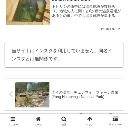
トビリシの街中には温泉施設が数軒あ
り、地域の人に聞くと6か所の温泉浴場が
あるとの事。中でも温泉施設が集まる
「温泉街」があり、今回の浴場もそのう
ちの一軒になります。入口横に
「OPEN」という電光掲示板を発見して
2021.07.22
中へ突入する。「家族湯はいくら？...
当サイトはインスタを利用していません。同名イ
ンスタとは無関係です。
タイの温泉｜チェンマイ｜ファーン温泉
(Fang Hotsprings National Park)
タイの温泉｜トラン｜カンタン温泉
メニュー
ホーム
検索
トップ
サイドバー
(Kantang Hot Spring Forest Park