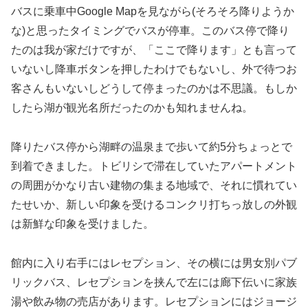
バスに乗車中Google Mapを見ながら(そろそろ降りようか
な)と思ったタイミングでバスが停車。このバス停で降り
たのは我が家だけですが、「ここで降ります」とも言って
いないし降車ボタンを押したわけでもないし、外で待つお
客さんもいないしどうして停まったのかは不思議。もしか
したら湖が観光名所だったのかも知れませんね。
降りたバス停から湖畔の温泉まで歩いて約5分ちょっとで
到着できました。トビリシで滞在していたアパートメント
の周囲がかなり古い建物の集まる地域で、それに慣れてい
たせいか、新しい印象を受けるコンクリ打ちっ放しの外観
は新鮮な印象を受けました。
館内に入り右手にはレセプション、その横には男女別パブ
リックバス、レセプションを挟んで左には廊下伝いに家族
湯や飲み物の売店があります。レセプションにはジョージ