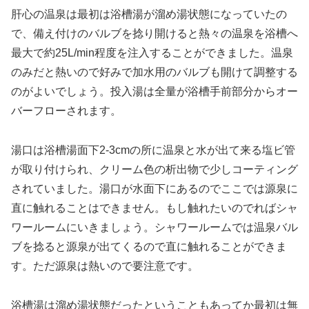
肝心の温泉は最初は浴槽湯が溜め湯状態になっていたの
で、備え付けのバルブを捻り開けると熱々の温泉を浴槽へ
最大で約25L/min程度を注入することができました。温泉
のみだと熱いので好みで加水用のバルブも開けて調整する
のがよいでしょう。投入湯は全量が浴槽手前部分からオー
バーフローされます。
湯口は浴槽湯面下2-3cmの所に温泉と水が出て来る塩ビ管
が取り付けられ、クリーム色の析出物で少しコーティング
されていました。湯口が水面下にあるのでここでは源泉に
直に触れることはできません。もし触れたいのでればシャ
ワールームにいきましょう。シャワールームでは温泉バル
ブを捻ると源泉が出てくるので直に触れることができま
す。ただ源泉は熱いので要注意です。
浴槽湯は溜め湯状態だったということもあってか最初は無