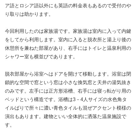
ア語とロシア語以外にも英語の料金表もあるので受付のや
り取りは助かります。
今回利用したのは家族湯です。家族湯は室内に入って内鍵
をしてから利用します。室内に入ると脱衣所と湯上り後の
休憩所を兼ねた部屋があり、右手にはトイレと温泉利用の
シャワー室も横並びであります。
脱衣部屋から浴室へはドアを開けて移動します。浴室は閉
鎖的な空間で窓という窓は小さな換気窓と天井の湯気抜き
のみです。左手には正方形浴槽、右手には寝っ転がり用の
ベッドという構造です。浴槽は3－4人サイズの水色角タ
イルばりで所々に濃い青色タイルも混ぜアクセント模様の
演出もあります。建物といい全体的に洒落た温泉施設で
す。