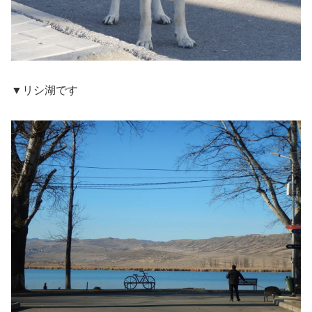
▼リシ湖です