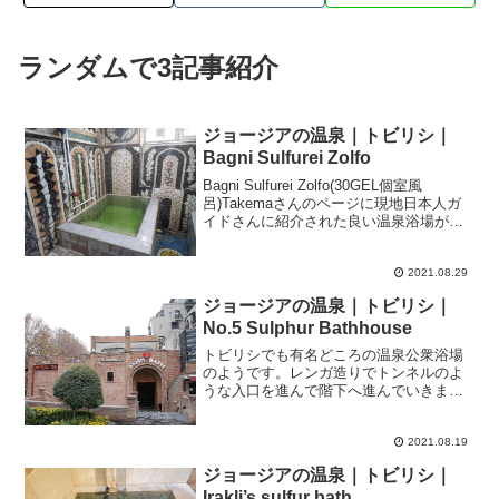
ランダムで3記事紹介
ジョージアの温泉｜トビリシ｜
Bagni Sulfurei Zolfo
Bagni Sulfurei Zolfo(30GEL個室風
呂)Takemaさんのページに現地日本人ガ
イドさんに紹介された良い温泉浴場があ
るというので出掛けてみました。有名な
No.5浴場がある温泉街エリアからは2-
3kmほど離れいるKiev通...
2021.08.29
ジョージアの温泉｜トビリシ｜
No.5 Sulphur Bathhouse
トビリシでも有名どころの温泉公衆浴場
のようです。レンガ造りでトンネルのよ
うな入口を進んで階下へ進んでいきま
す。受付があってパブリックバス(公衆浴
場)に入浴したい旨を告げて料金を支払い
チケットを受け取ります。パブリックバ
2021.08.19
ス以外にも家族湯もある...
ジョージアの温泉｜トビリシ｜
Irakli’s sulfur bath