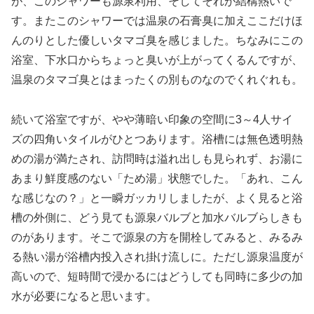
が、このシャワーも源泉利用、そしてそれが結構熱いで
す。またこのシャワーでは温泉の石膏臭に加えここだけほ
んのりとした優しいタマゴ臭を感じました。ちなみにこの
浴室、下水口からちょっと臭いが上がってくるんですが、
温泉のタマゴ臭とはまったくの別ものなのでくれぐれも。
続いて浴室ですが、やや薄暗い印象の空間に3～4人サイ
ズの四角いタイルがひとつあります。浴槽には無色透明熱
めの湯が満たされ、訪問時は溢れ出しも見られず、お湯に
あまり鮮度感のない「ため湯」状態でした。「あれ、こん
な感じなの？」と一瞬ガッカリしましたが、よく見ると浴
槽の外側に、どう見ても源泉バルブと加水バルブらしきも
のがあります。そこで源泉の方を開栓してみると、みるみ
る熱い湯が浴槽内投入され掛け流しに。ただし源泉温度が
高いので、短時間で浸かるにはどうしても同時に多少の加
水が必要になると思います。