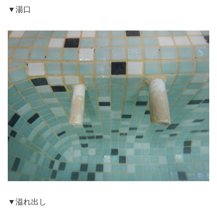
▼湯口
▼溢れ出し