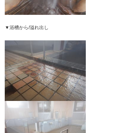
▼浴槽から/溢れ出し