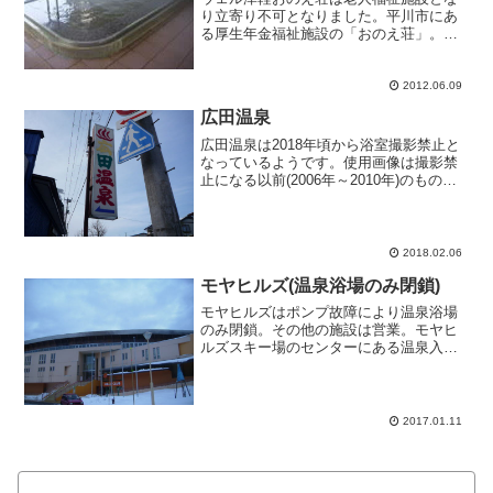
り立寄り不可となりました。平川市にあ
る厚生年金福祉施設の「おのえ荘」。近
くにある「さるか荘」の源泉とは別物ら
しいので訪問する。結構な館内の賑わい
でしたが二階にある浴室は空いていまし
2012.06.09
た。10人サイズの御影石...
広田温泉
広田温泉は2018年頃から浴室撮影禁止と
なっているようです。使用画像は撮影禁
止になる以前(2006年～2010年)のもので
す。広田温泉 2018年1月7年振りに広田温
泉の公衆浴場に立ち寄る。浴室へ向かう
廊下通路壁には更新後の分析書が掲示さ
れ...
2018.02.06
モヤヒルズ(温泉浴場のみ閉鎖)
モヤヒルズはポンプ故障により温泉浴場
のみ閉鎖。その他の施設は営業。モヤヒ
ルズスキー場のセンターにある温泉入浴
施設。休日というのに駐車場も疎らで空
いている。しかも駐車場は休日でも無
料。スキー客でもない一般のお客でも温
泉だけの利用が可能です。内...
2017.01.11