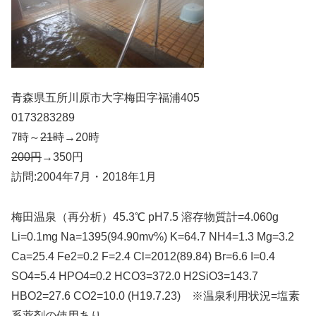
青森県五所川原市大字梅田字福浦405
0173283289
7時～
21時
→20時
200円
→350円
訪問:2004年7月・2018年1月
梅田温泉（再分析）45.3℃ pH7.5 溶存物質計=4.060g
Li=0.1mg Na=1395(94.90mv%) K=64.7 NH4=1.3 Mg=3.2
Ca=25.4 Fe2=0.2 F=2.4 Cl=2012(89.84) Br=6.6 I=0.4
SO4=5.4 HPO4=0.2 HCO3=372.0 H2SiO3=143.7
HBO2=27.6 CO2=10.0 (H19.7.23) ※温泉利用状況=塩素
系薬剤の使用あり