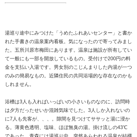
湯巡り途中にみつけた「うめたふれあいセンター」と書か
れた手書きの温泉案内看板。気になったので寄ってみまし
た。五所川原市梅田にあります。温泉は施設が所有してい
て一般にも一部を開放しているもの。受付けで200円の料
金を支払い入湯です。男女別のこじんまりした内湯が一つ
のみの簡易なもの。近隣住民の共同浴場的な存在なのかも
しれません。
浴槽は3人も入ればいっぱいの小さいものなのに、訪問時
は夕方だったせいか混雑気味でした。3人しか入れないの
に7人も先客が、、、。隙間を見つけてササッと湯に浸か
る。薄黄色透明、塩味、ほぼ無臭の湯。掛け流しの43℃
であった。青森には湯巡り中、突然あらわれる温泉が結構