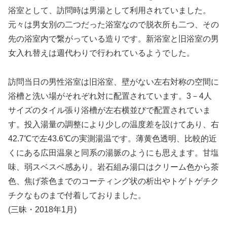
浴室として、訪問時は男湯として利用されていました。
元々は男女別の二つだった浴室なので脱衣所も二つ、その
先の浴室内で繋がっている造りです。新浴室と旧浴室の男
女入れ替えは週代わりで行われているようでした。
訪問当日の男性浴室は旧浴室、壁がない左右対称の空間に
浴槽と洗い場がそれぞれ対に配置されています。3－4人
サイズのタイル張り浴槽が左右横並びで配置されていま
す。投入湯量の調整により少しの温度差を設けてあり、右
42.7℃で左43.6℃の実測湯温です。薄黄色透明、比較的近
くにある広田温泉と同系の湯脈のようにも思えます。甘塩
味、弱スベスベ感あり。岩石組み湯口はクリーム色から茶
色、焦げ茶色までのコーティング状の析出やトゲトゲチク
チクなものまで付着しておりました。
(三昧・2018年1月)