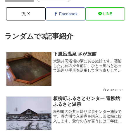
X
Facebook
LINE
ランダムで3記事紹介
下風呂温泉 さが旅館
大湯共同浴場の隣にある旅館です。宿泊
したお宿の夕食前に、ひとっ風呂と思っ
て湯巡り手形を活用して立ち寄りしてみ
ました。親切に対応していただいて立ち
寄りok。帳場からほど近い所に浴室があ
り、男女別内湯がそれぞれにあります。
ほぼ正方形ヒバ造りの浴...
2012.08.17
板柳町ふるさとセンター 青柳館
ふるさと温泉
板柳町の公共日帰り温泉センター施設で
す。券売機で入浴券を購入し回収箱に投
入します。受付の方が言うには二年ほど
前にリニュアルしてオープンしたそうで
す。改装前に来たことがありましたが、