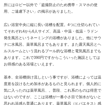
所にはロビー以外で「盗撮防止のため携帯・スマホの使
用、ご遠慮下さい」の掲示がありました。
広い浴室中央に縦に長い浴槽を配置。4つに仕切られてい
てそれぞれ4から6人サイズ、高温・中温・低温・ラドン
発生風呂というネーミングの浴槽がありました。他にサウ
ナに水風呂、薬草風呂までもあります。また露天風呂とヘ
ルスルームという流れるプール的な浴槽と電気風呂までも
あります。これで390円ですからこういった施設としては
お得感のある浴場といえます。
基本、全浴槽掛け流しという事ですが、浴槽によっては温
度差を設けるため加水があるものと見られます。個人的に
気に入ったのは薬草風呂、。普段、これ系のものは得意で
はないのですが、ここは浴槽が一番小さ目で加水がないと
思われ浴感も普通にあります。薬草風呂（ヒバエキス）感