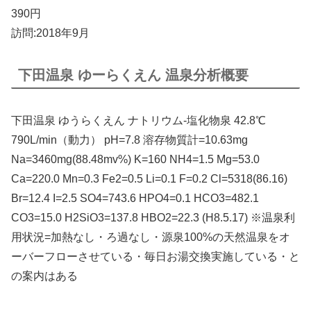
390円
訪問:2018年9月
下田温泉 ゆーらくえん 温泉分析概要
下田温泉 ゆうらくえん ナトリウム-塩化物泉 42.8℃
790L/min（動力） pH=7.8 溶存物質計=10.63mg
Na=3460mg(88.48mv%) K=160 NH4=1.5 Mg=53.0
Ca=220.0 Mn=0.3 Fe2=0.5 Li=0.1 F=0.2 Cl=5318(86.16)
Br=12.4 I=2.5 SO4=743.6 HPO4=0.1 HCO3=482.1
CO3=15.0 H2SiO3=137.8 HBO2=22.3 (H8.5.17) ※温泉利
用状況=加熱なし・ろ過なし・源泉100%の天然温泉をオ
ーバーフローさせている・毎日お湯交換実施している・と
の案内はある