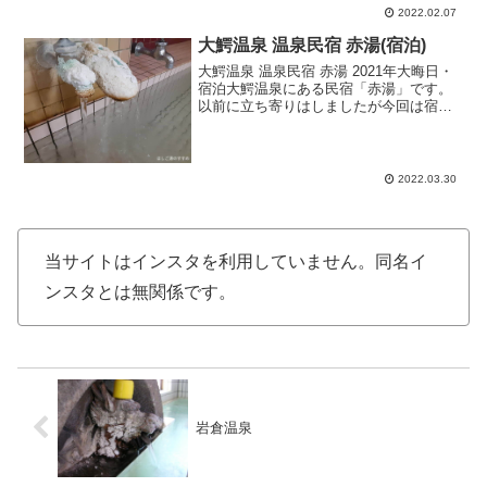
当時の記憶がほとんどなかったので確認
2022.02.07
のためにも来てみました。...
大鰐温泉 温泉民宿 赤湯(宿泊)
大鰐温泉 温泉民宿 赤湯 2021年大晦日・
宿泊大鰐温泉にある民宿「赤湯」です。
以前に立ち寄りはしましたが今回は宿泊
でお世話になりました。到着は16時半頃
でそのままチェックイン。当日の客室は
二階、10畳和室で暖房がポカポカ、布団
は既に敷かれ...
2022.03.30
当サイトはインスタを利用していません。同名イ
ンスタとは無関係です。
岩倉温泉