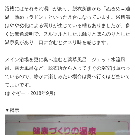
浴槽にはそれぞれ湯口があり、脱衣所側から「ぬるめ→適
温→熱め→ラドン」といった具合になっています。浴槽湯
はやや劣化による濁りが生じている槽もありましたが、多
くは無色透明で、ヌルツルとした肌触りとほんのりとした
温泉臭があり、口に含むとクスリ味を感じます。
メイン浴場を更に奥へ進むと薬草風呂、ジェット水流風
呂、露天風呂など。脱衣所から入ってすぐの浴室は賑わっ
ているので、静かに楽しみたい場合は奥へ行くほど空いて
てよいです。
(まぐぞー・2018年9月)
▼掲示