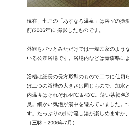
現在、七戸の「あすなろ温泉」は浴室の撮
前(2006年)に撮影したものです。
外観をパッとみただけでは一般民家のよう
いる公衆浴場です。浴場内などは青森県に
浴槽は細長の長方形型のもので二つに仕切
ぼ二つの浴槽の大きさは同じもので、加水
内温度はそれぞれ44℃＆43℃。薄い茶褐
臭。細かい気泡が湯中を遊んでいました。
す。たっぷりの掛け流し湯が楽しめますが
（三昧・2006年7月）