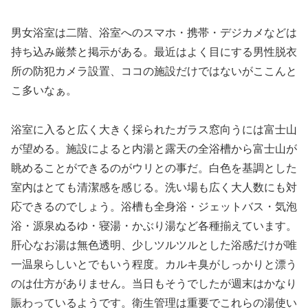
男女浴室は二階、浴室へのスマホ・携帯・デジカメなどは
持ち込み厳禁と掲示がある。最近はよく目にする男性脱衣
所の防犯カメラ設置、ココの施設だけではないがここんと
こ多いなぁ。
浴室に入ると広く大きく採られたガラス窓向うには富士山
が望める。施設によると内湯と露天の全浴槽から富士山が
眺めることができるのがウリとの事だ。白色を基調とした
室内はとても清潔感を感じる。洗い場も広く大人数にも対
応できるのでしょう。浴槽も全身浴・ジェットバス・気泡
浴・源泉ぬるゆ・寝湯・かぶり湯など各種揃えています。
肝心なお湯は無色透明、少しツルツルとした浴感だけが唯
一温泉らしいとでもいう程度。カルキ臭がしっかりと漂う
のは仕方がありません。当日もそうでしたが週末はかなり
賑わっているようです。衛生管理は重要でこれらの湯使い