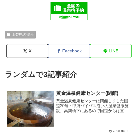
山梨県の温泉
X
Facebook
LINE
ランダムで3記事紹介
黄金温泉健康センター(閉館)
黄金温泉健康センターは閉館しました国
道20号・甲府バイパス沿いの温泉健康施
設。高架橋下にあるので国道からは直に
行けません。国道から脇道に入り、ぐる
っと回ってから出ないと到達できません
ので注意。入り口玄関を入りおばちゃん
に受付する。正面の壁に...
2020.04.03