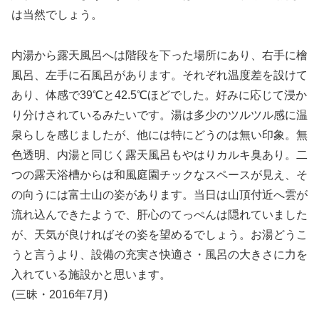
は当然でしょう。
内湯から露天風呂へは階段を下った場所にあり、右手に檜
風呂、左手に石風呂があります。それぞれ温度差を設けて
あり、体感で39℃と42.5℃ほどでした。好みに応じて浸か
り分けされているみたいです。湯は多少のツルツル感に温
泉らしを感じましたが、他には特にどうのは無い印象。無
色透明、内湯と同じく露天風呂もやはりカルキ臭あり。二
つの露天浴槽からは和風庭園チックなスペースが見え、そ
の向うには富士山の姿があります。当日は山頂付近へ雲が
流れ込んできたようで、肝心のてっぺんは隠れていました
が、天気が良ければその姿を望めるでしょう。お湯どうこ
うと言うより、設備の充実さ快適さ・風呂の大きさに力を
入れている施設かと思います。
(三昧・2016年7月)