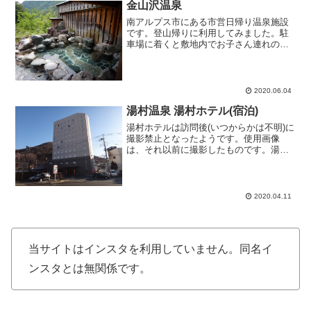
金山沢温泉
南アルプス市にある市営日帰り温泉施設
です。登山帰りに利用してみました。駐
車場に着くと敷地内でお子さん連れの家
族グループが、にぎやかにバーベキュー
を楽しんでおられました。我が家はその
様子を横に見ながら正面の温泉施設を目
指します。受付で「空いて...
2020.06.04
湯村温泉 湯村ホテル(宿泊)
湯村ホテルは訪問後(いつからかは不明)に
撮影禁止となったようです。使用画像
は、それ以前に撮影したものです。湯村
温泉 湯村ホテル 2016年2月宿泊ビジホで
もある湯村ホテルB&B、以前に朝食バイ
キングを兼ねて立ち寄り入浴したことが
あり当時の印...
2020.04.11
当サイトはインスタを利用していません。同名イ
ンスタとは無関係です。