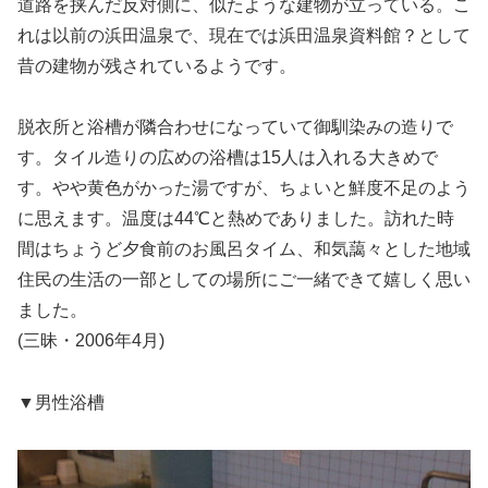
道路を挟んだ反対側に、似たような建物が立っている。こ
れは以前の浜田温泉で、現在では浜田温泉資料館？として
昔の建物が残されているようです。
脱衣所と浴槽が隣合わせになっていて御馴染みの造りで
す。タイル造りの広めの浴槽は15人は入れる大きめで
す。やや黄色がかった湯ですが、ちょいと鮮度不足のよう
に思えます。温度は44℃と熱めでありました。訪れた時
間はちょうど夕食前のお風呂タイム、和気藹々とした地域
住民の生活の一部としての場所にご一緒できて嬉しく思い
ました。
(三昧・2006年4月)
▼男性浴槽