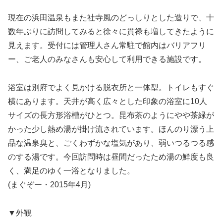
現在の浜田温泉もまた社寺風のどっしりとした造りで、十
数年ぶりに訪問してみると徐々に貫禄も増してきたように
見えます。受付には管理人さん常駐で館内はバリアフリ
ー、ご老人のみなさんも安心して利用できる施設です。
浴室は別府でよく見かける脱衣所と一体型。トイレもすぐ
横にあります。天井が高く広々とした印象の浴室に10人
サイズの長方形浴槽がひとつ。昆布茶のようにやや茶緑が
かった少し熱め湯が掛け流されています。ほんのり漂う上
品な温泉臭と、ごくわずかな塩気があり、弱いつるつる感
のする湯です。今回訪問時は昼間だったため湯の鮮度も良
く、満足のゆく一浴となりました。
(まぐぞー・2015年4月)
▼外観