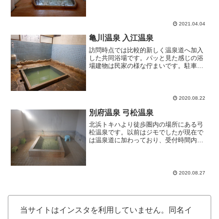
皆様、一般開放ありがとうございます。
場所的には石垣東の住宅街に位置してい
ます。駐車場はないので車な...
2021.04.04
亀川温泉 入江温泉
訪問時点では比較的新しく温泉道へ加入
した共同浴場です。パッと見た感じの浴
場建物は民家の様な佇まいです。駐車場
の有無が分からずウロウロしていると近
所の方がいらしてご案内いただきまし
た。玄関を入ると目の前にお薬師様がい
らっしゃいました。入浴料金...
2020.08.22
別府温泉 弓松温泉
北浜トキハより徒歩圏内の場所にある弓
松温泉です。以前はジモでしたが現在で
は温泉道に加わっており、受付時間内な
ら一般外来可能です。但し、外来は14－
16時までのとても限定された時間となっ
ています。受付は公民館？自治会事務
所？に常駐する管理人さ...
2020.08.27
当サイトはインスタを利用していません。同名イ