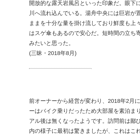
開放的な露天岩風呂といった印象だ。眼下
川へ流れ込んでいる。湯舟中央には巨岩が
ままを十分な量を掛け流しており鮮度も上々
はスゲ傘もあるので安心だ。短時間の立ち
みたいと思った。
(三昧・2018年8月)
前オーナーから経営が変わり、2018年2
ーはバイク乗りだったため大部屋を素泊まり
アル後は無くなったようです。訪問前は鄙
内の様子に最初は驚きましたが、これはこ