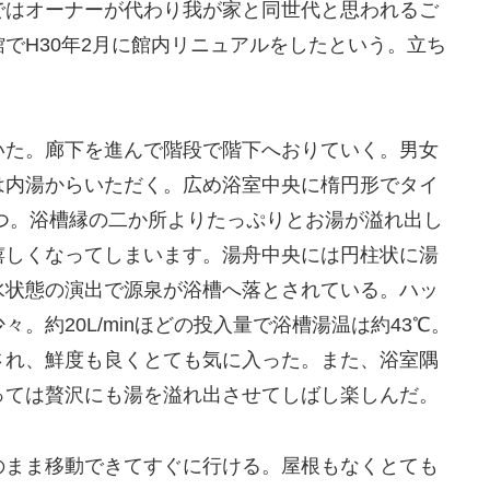
ではオーナーが代わり我が家と同世代と思われるご
でH30年2月に館内リニュアルをしたという。立ち
いた。廊下を進んで階段で階下へおりていく。男女
は内湯からいただく。広め浴室中央に楕円形でタイ
一つ。浴槽縁の二か所よりたっぷりとお湯が溢れ出し
嬉しくなってしまいます。湯舟中央には円柱状に湯
水状態の演出で源泉が浴槽へ落とされている。ハッ
。約20L/minほどの投入量で浴槽湯温は約43℃。
され、鮮度も良くとても気に入った。また、浴室隅
っては贅沢にも湯を溢れ出させてしばし楽しんだ。
のまま移動できてすぐに行ける。屋根もなくとても