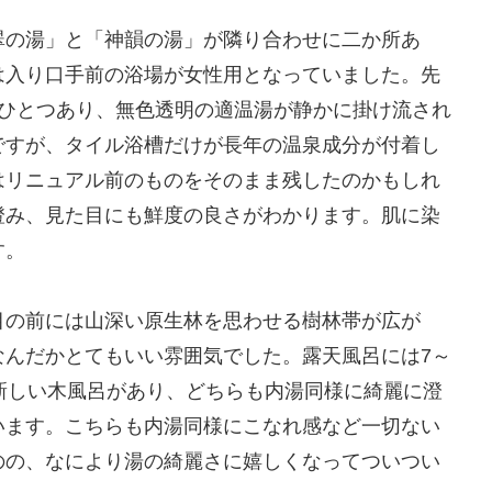
翠の湯」と「神韻の湯」が隣り合わせに二か所あ
は入り口手前の浴場が女性用となっていました。先
がひとつあり、無色透明の適温湯が静かに掛け流され
ですが、タイル浴槽だけが長年の温泉成分が付着し
はリニュアル前のものをそのまま残したのかもしれ
澄み、見た目にも鮮度の良さがわかります。肌に染
す。
目の前には山深い原生林を思わせる樹林帯が広が
なんだかとてもいい雰囲気でした。露天風呂には7～
新しい木風呂があり、どちらも内湯同様に綺麗に澄
います。こちらも内湯同様にこなれ感など一切ない
のの、なにより湯の綺麗さに嬉しくなってついつい