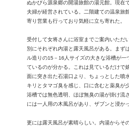
ぬかびら源泉郷の開湯旅館の湯元館。現在
夫婦が経営されている。二階建ての温泉旅館
寄り営業も行っており気軽に立ち寄れた。
受付して女将さんに浴室までご案内いただ
別にそれぞれ内湯と露天風呂がある。まず
ル造りの15－16人サイズの大きな浴槽が
ているのが分かる。これは見ているだけで
面に突き出た石湯口より、ちょっとした噴
キリとタマゴ臭を感じ、口に含むと薬臭が少々
浴槽では無色透明、ほぼ無臭の湯が掛け流
には一人用の木風呂があり、ザブンと浸か
更には露天風呂が素晴らしい。内湯からそ