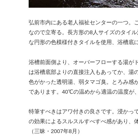
弘前市内にある老人福祉センターの一つ。
なので立寄る。長方形の8人サイズのタイ
な円形の色模様付きタイルを使用、浴槽底
浴槽前面側より、オーバーフローする湯が
は浴槽底部よりの直接注入もあってか、湯
色がかった透明湯、弱タマゴ臭。とろみ感
であります。40℃の温めから適温の温度が
特筆すべきはアワ付きの良さです。浸かっ
の効果によるスルスルすべすべ感があり、
（三昧・2007年8月）