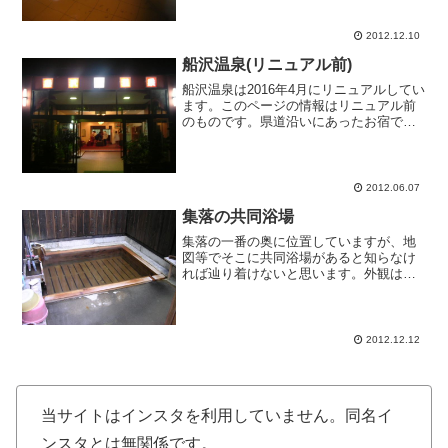
客さんの車でいっぱいだ。受付けには小
学生くらいの女の子が店番をしていた。
内湯のほかに露天風呂がと...
2012.12.10
船沢温泉(リニュアル前)
船沢温泉は2016年4月にリニュアルしてい
ます。このページの情報はリニュアル前
のものです。県道沿いにあったお宿で
す。到着したのは周囲も真っ暗の夜にな
ってしまいました。ちょうど学生達がス
ポーツ合宿で宿泊していてロビー近辺は
賑わっていました。入...
2012.06.07
集落の共同浴場
集落の一番の奥に位置していますが、地
図等でそこに共同浴場があると知らなけ
れば辿り着けないと思います。外観はい
かにも集落の住民専用の佇まいですが、
料金を支払えば一般の方の利用も可能で
す。共同浴場に掲示されている民家にて
利用料金を払う仕組みです...
2012.12.12
当サイトはインスタを利用していません。同名イ
ンスタとは無関係です。