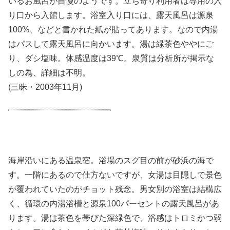
いるお風呂が自慢のようです。立ち寄り利用者は専用の入
り口から入館します。浴室入り口には、露天風呂は源泉
100%、などと書かれた紙が貼ってあります。なので内湯
はパスして露天風呂に向かいます。湯は緑茶色ややにご
り、ダシ塩味。体感温度は39℃。泉質は分析所が掲示な
しの為、詳細は不明。
(三昧・2003年11月)
海岸沿いにある温泉宿。浴場のスグ目の前が砂浜の海で
す。一階にあるので仕方ないですが、女湯は目隠しで景色
が覆われていたのがチョット残念。男女別の浴室は結構広
く、循環の内湯浴槽と源泉100パーセントの露天風呂があ
ります。湯は茶色を帯びた深緑色で、浴感はトロミかつ弱