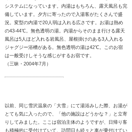
システムになっています。内湯はもちろん、露天風呂も完
備しています。夕方に寄ったので入湯客がたくさんで盛
況。変型の内湯で20人弱は入れる広さです。お湯は熱め
の43-44℃。無色透明の湯。内湯からそのまま行ける露天
風呂は5人ほど入れる岩風呂、屋根掛けのある3人入れる
ジャグジー浴槽がある。無色透明の湯は42℃。このお宿
は一般受けしそうな感じがするお宿です。
（三昧・2004年7月）
以前、同じ雪沢温泉の「大雪」にて湯浴みした際、お湯が
とても気に入ったので、「他の施設はどうかな？」と立寄
りしてみました。ここは宿泊主体のようですが、日帰り客
も積極的に受付けていて、訪問日も続々と車が乗付けてい