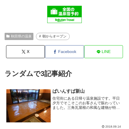
秋田県の温泉
朝からオープン
X
Facebook
LINE
ランダムで3記事紹介
ぱいんすぱ新山
住宅街にある日帰り温泉施設です。平日
夕方でそこそこのお客さんで賑わってい
ました。三角瓦屋根の和風な建物が特徴
的でした。券売機にて利用券を購入して
受付します。浴室に入り正面に大浴槽で
左手にサウナ室、右手に洗い場スペース
を配置してあります。10...
2018.09.14