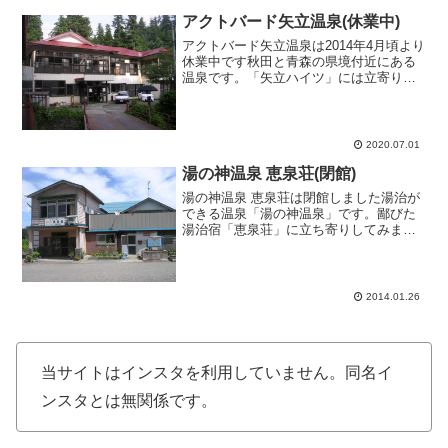
アクトバード矢立温泉(休業中)
アクトバード矢立温泉は2014年4月頃より
休業中です秋田と青森の県境付近にある
温泉です。「矢立ハイツ」には立寄りし
た事があったのですが、こちらの「赤
湯」の存在を知り前々から行ってみたか
ったお宿です。外観から鄙びた雰囲気の
お宿でお風呂に入る前...
2020.07.01
湯の神温泉 恵泉荘(閉館)
湯の神温泉 恵泉荘は閉館しました湯治が
できる温泉「湯の神温泉」です。鄙びた
湯治宿「恵泉荘」に立ち寄りしてみまし
た。外観はお宿の看板が無ければ民家に
しか見えません。完全な湯治・自炊宿で
あります。受付には料金を置く木製の料
金受けが置いてあり、各...
2014.01.26
当サイトはインスタを利用していません。同名イ
ンスタとは無関係です。