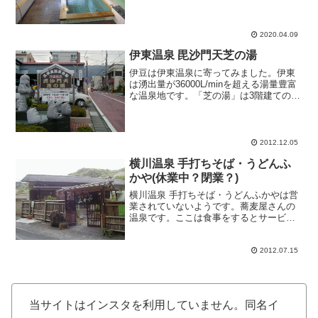
ジサン、とても親切で駐車場を探してウ
ロウロしていると、ご丁寧にわざわざ駐
車場まで出向いて案内して...
2020.04.09
伊東温泉 毘沙門天芝の湯
伊豆は伊東温泉に寄ってみました。伊東
は湧出量が36000L/minを超える湯量豊富
な温泉地です。「芝の湯」は3階建ての立
派な施設。伊東温泉七福神の湯の一つで
す。料金もリーズナブルな200円(2003年
時点)。地元の方や観光客で賑わってま
す。...
2012.12.05
横川温泉 手打ちそば・うどんふ
かや(休業中？閉業？)
横川温泉 手打ちそば・うどんふかやは営
業されていないようです。蕎麦屋さんの
温泉です。ここは食事をするとサービス
の一貫で無料で温泉に入湯できる嬉しい
お店です。因に「玉子とじそば」を注
文。注文後、すぐさまに入湯。石や岩を
2012.07.15
組み合わせた浴槽で2-3...
当サイトはインスタを利用していません。同名イ