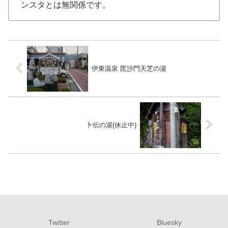
ンスタとは無関係です。
伊東温泉 毘沙門天芝の湯
卜伝の湯(休止中)
Twitter
Bluesky