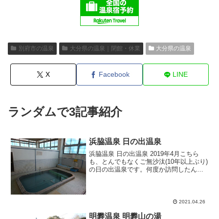
別府市の温泉
大分県の温泉｜閉館・休業
大分県の温泉
X
Facebook
LINE
ランダムで3記事紹介
浜脇温泉 日の出温泉
浜脇温泉 日の出温泉 2019年4月こちら
も、とんでもなくご無沙汰(10年以上ぶり)
の日の出温泉です。何度か訪問したんで
すが、なぜか「臨時休業」や「ちょっと
前に配管が変になって今から修理に来る
んだよ」という絶妙タイミングでの訪問
でした。ここ...
2021.04.26
明礬温泉 明礬山の湯