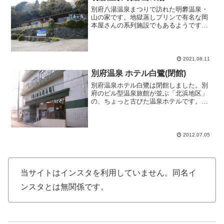
別府八湯温泉まつりで訪れた明礬温泉・
山の家です。地獄蒸しプリンで有名な岡
本屋さんの系列施設でもあるようです。
午後1時からの営業なので午前中の営業は
していないので温泉道の際には注意が必
要です。公衆浴場感覚で利用できる男女
別内湯浴槽と家族で気兼...
2021.08.11
別府温泉 ホテル白鷺(閉館)
別府温泉ホテル白鷺は閉館しました。別
府のビル型温泉旅館が並ぶ「北浜地区」
の、ちょっと古びた温泉ホテルです。女
性浴室は4階にあり、鰻の寝床のように細
長い。狭いながらも詰めれば10人程入ら
れる横長の内湯浴槽がひとつあり、無色
透明無臭の湯がかけ流...
2012.07.05
当サイトはインスタを利用していません。同名イ
ンスタとは無関係です。