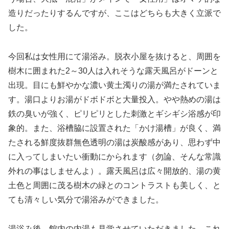
造りだったりするんですが、ここはどちらも大きく立派で
した。
今回私は女性用にて湯浴み。脱衣小屋を抜けると、周囲を
樹木に囲まれた2～30人は入れそうな露天風呂がドーンと
出現。目にも鮮やかな濃い黄土濁りの湯が満たされていま
す。湯口よりお湯がドボドボと大量投入。やや熱めの湯は
鉄の臭いが強く、ピリピリとした刺激とギシギシ浴感が印
象的。また、浴槽脇に設置された「かけ湯槽」が良く、満
たされる鮮度抜群無色透明の湯は炭酸感があり、思わず中
に入ってしまいたい衝動にかられます（勿論、そんな常識
外れの事はしませんよ）。露天風呂は広々開放的、湯の黄
土色と周囲に茂る樹木の緑とのコントラストも美しく、と
ても清々しい気分で湯浴みができました。
湯浴み後、館内の内湯も見学させていただきました。これ