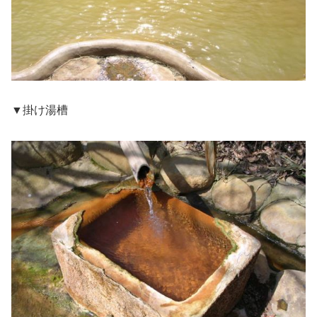
▼掛け湯槽