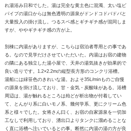
れ湯浴み日和でした。湯は完全な黄土色に混濁、太い塩ビ
パイプの湯口からは無色透明の源泉がドンドコドバドバと
大量投入の掛け流し。つるスベ感とギチギチ感が混同しま
すが、ややギチギチ感の方が上。
別棟に内湯がありますが、こちらは宿泊者専用との事であ
る。なので見学だけさせていただいた。内湯はお宿の建物
の隣にある独立した湯小屋で、天井の湯気抜きが効果的で
良い造りです。1.2×2.2mの縦型長方形のコンクリ浴槽。
湯船には緑笹色のきれいな湯。およそ35L/minものご自慢
の源泉を掛け流しており、甘・金気・炭酸味がある。浴槽
周辺は、湯が触れるところは殆どが析出物が付着してい
て、とんがり系に白いモノ系、幾何学系、更にクリーム色
系と様々でした。女将さん曰く、お宿の自家源泉を一切加
工なしで利用しており、湧出口よりタンクに溜めることな
く直に浴槽へ注いでいるとの事。断然に内湯の湯の方が良