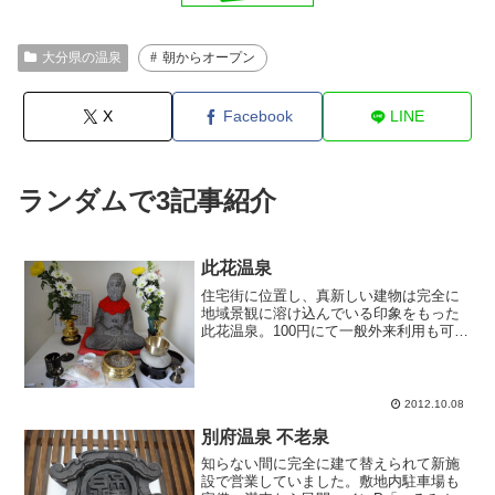
大分県の温泉
朝からオープン
X
Facebook
LINE
ランダムで3記事紹介
此花温泉
住宅街に位置し、真新しい建物は完全に
地域景観に溶け込んでいる印象をもった
此花温泉。100円にて一般外来利用も可能
です。浴室中央には他浴場でも多く見ら
れる小判型浴槽が一つあります。浴室端
っこには湯溜め槽があり、源泉はそこか
ら塩ビ管にて浴槽へ直...
2012.10.08
別府温泉 不老泉
知らない間に完全に建て替えられて新施
設で営業していました。敷地内駐車場も