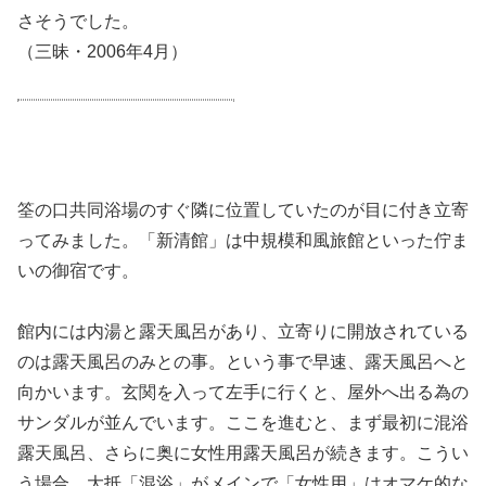
さそうでした。
（三昧・2006年4月）
筌の口共同浴場のすぐ隣に位置していたのが目に付き立寄
ってみました。「新清館」は中規模和風旅館といった佇ま
いの御宿です。
館内には内湯と露天風呂があり、立寄りに開放されている
のは露天風呂のみとの事。という事で早速、露天風呂へと
向かいます。玄関を入って左手に行くと、屋外へ出る為の
サンダルが並んでいます。ここを進むと、まず最初に混浴
露天風呂、さらに奥に女性用露天風呂が続きます。こうい
う場合、大抵「混浴」がメインで「女性用」はオマケ的な