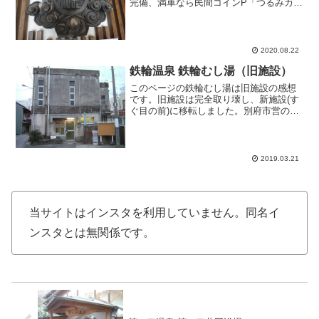
完備、満車なら民間コインP「つるみカー
パーク」で入浴一時間無料なので問題な
いでしょう。三角瓦屋根の建物は風格を
持つ歴史ある造りに仕上げたそうです。
市営温泉からかバリアフ...
2020.08.22
鉄輪温泉 鉄輪むし湯（旧施設）
このページの鉄輪むし湯は旧施設の感想
です。旧施設は完全取り壊し、新施設(す
ぐ目の前)に移転しました。別府市営の温
泉入浴施設、と言ってもメインは名前の
通りの「むし風呂」。簡単に言えば温泉
の蒸気を利用したサウナ？のようなも
の。蒸気の吸引の効果も...
2019.03.21
当サイトはインスタを利用していません。同名イ
ンスタとは無関係です。