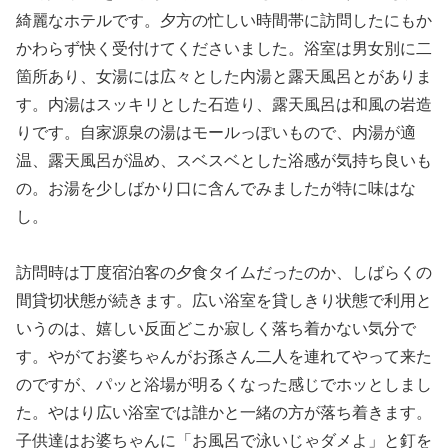
綺麗なホテルです。夕方の忙しい時間帯に訪問したにもか
かわらず快く受付けてくださいました。浴室は男女別に二
箇所あり、女湯には広々とした内湯と露天風呂とがありま
す。内湯はスッキリとした石造り、露天風呂は和風の岩造
りです。自家源泉の湯はモールっぽいもので、内湯が適
温、露天風呂が温め、スベスベとした浴感が気持ち良いも
の。お湯を少しばかり口に含んでみましたが特に味はな
し。
訪問時は丁度宿泊客の夕食タイムだったのか、しばらくの
間貸切状態が続きます。広い浴室を貸しきり状態で利用と
いうのは、嬉しい反面どこか寂しく落ち着かない気分で
す。やがてお婆ちゃんがお孫さん二人を連れてやって来た
のですが、パッと浴場が明るくなった感じでホッとしまし
た。やはり広い浴室では誰かと一緒の方が落ち着きます。
子供達はお婆ちゃんに「お風呂で泳いじゃダメよ」と釘を