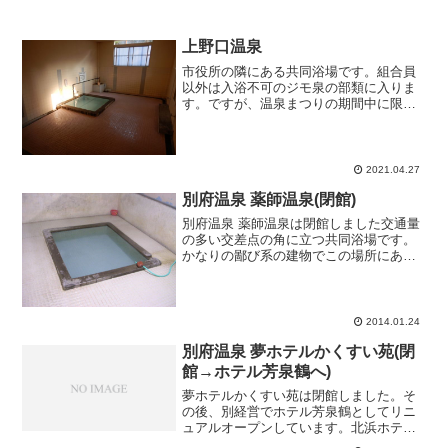
上野口温泉
市役所の隣にある共同浴場です。組合員
以外は入浴不可のジモ泉の部類に入りま
す。ですが、温泉まつりの期間中に限定
して一般開放されていたのでここぞとば
かりに出かけてみました。公民館？のよ
うな二階建て建物の一階を浴場として使
用していました。正面入り...
2021.04.27
別府温泉 薬師温泉(閉館)
別府温泉 薬師温泉は閉館しました交通量
の多い交差点の角に立つ共同浴場です。
かなりの鄙び系の建物でこの場所にある
のはなんか不似合いにも思えます。よく
見ると建物自体が右に傾いています、大
丈夫なんでしょうか？ココも温泉道スタ
ンプ対象施設なのでしっ...
2014.01.24
別府温泉 夢ホテルかくすい苑(閉
館→ホテル芳泉鶴へ)
夢ホテルかくすい苑は閉館しました。そ
の後、別経営でホテル芳泉鶴としてリニ
ュアルオープンしています。北浜ホテル
群の一角に建つ「かくすい苑」です。館