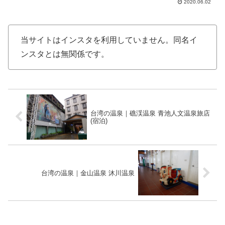
2020.06.02
内に展示されたアンティークコレクショ
ンがウリのようで、｢美術の館｣という呼
び名もあるよう。今回は...
当サイトはインスタを利用していません。同名イ
ンスタとは無関係です。
台湾の温泉｜礁渓温泉 青池人文温泉旅店
(宿泊)
台湾の温泉｜金山温泉 沐川温泉