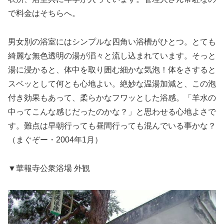
で料金はそちらへ。
男女別の浴室にはシンプルな四角い浴槽がひとつ。とても
綺麗な無色透明の湯が滔々と流し込まれています。そっと
湯に浸かると、体中を取り囲む細かな気泡！体をさすると
スベッとして何とも心地よい。絶妙な温湯加減と、この泡
付き効果もあって、柔らかなフワッとした浴感。「羊水の
中ってこんな感じだったのかな？」と思わせる心地よさで
す。難点は早朝行っても昼間行っても混んでいる事かな？
（まぐぞー・2004年1月）
▼華報寺公衆浴場 外観