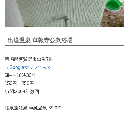
出湯温泉 華報寺公衆浴場
新潟県阿賀野市出湯794
→
Googleマップでみる
6時～18時30分
150円
→250円
訪問:2004年数回
漲泉窟源泉 単純温泉 39.0℃