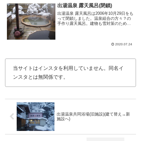
出湯温泉 露天風呂(閉鎖)
出湯温泉 露天風呂は2006年10月29日をも
って閉鎖しました。温泉組合の方々？の
手作り露天風呂。建物も雪対策のためか
三角屋根です。自販機で入湯券を購入し
料金箱にチケットを入れて入湯です。男
女別露天風呂が一つずつあり。当日は男
湯が岩風呂で女...
2020.07.24
当サイトはインスタを利用していません。同名イ
ンスタとは無関係です。
出湯温泉共同浴場(旧施設)(建て替え→新
施設へ)