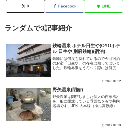
X
Facebook
LINE
ランダムで3記事紹介
鉄輪温泉 ホテル日生や(OYOホテ
ル 日生や 別府鉄輪)(宿泊)
鉄輪には何度も訪れているので今回宿泊
のお宿「日生や」の存在は知ってはいま
した。鉄輪界隈をうろつく際には何度も
建物の前を行き来していましたが印象と
しては建物廻りが薄暗くどうにも宿泊し
ようという気にはなれなかったような。
2020.06.22
ですが、ここ近年でリニュ...
野矢温泉(閉館)
野矢温泉は閉館しました個人の自家風呂
を一般に開放している雰囲気をもつ共同
浴場です。JR久大本線（ゆふ高原線）・
野矢駅から約1Kmのところにあり、小学
校の近くにあります。近所に「日野酒
店」とう酒屋もある。どこにも野矢温泉
という看板は出ていない...
2019.06.29