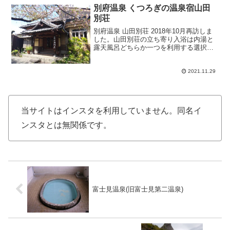
別府温泉 くつろぎの温泉宿山田
別荘
別府温泉 山田別荘 2018年10月再訪しま
した。山田別荘の立ち寄り入浴は内湯と
露天風呂どちらか一つを利用する選択制
になります。前回は内湯に浸かったので
今回は露天風呂を選択しました。内湯も
そうですが今回の露天風呂も利用者ごと
2021.11.29
に貸切となります...
当サイトはインスタを利用していません。同名イ
ンスタとは無関係です。
富士見温泉(旧富士見第二温泉)