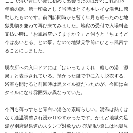
ここで薄い青白い湯に初めて出会ったのはかれこれ約13
年前の話。第一印象として当時はとてもキレイな湯色に感
動したものです。前回訪問時から暫く年月も経ったのと地
獄見物を兼ねて再び来てみました。地獄の受付で入場料金
支払い時に「お風呂空いてますか？」と伺うと「ちょうど
今はあいとる」との事。なので地獄見学前にひとっ風呂す
ることにしました。
脱衣所への入口ドアには「はいっちょくれ 癒しの湯 源
泉」と表示されている。預かった鍵で中に入り脱衣する。
浴室を開けると前回時は黒タイル壁だったのが、今回は白
タイルになり雰囲気が異なっていた。
今回も薄っすらと青白い湯色で素晴らしい。湯温は熱くは
なく適温調整され浸かりやすかったです。かまど地獄の足
湯が別府温泉道のスタンプ対象なので訪問の際には地獄見