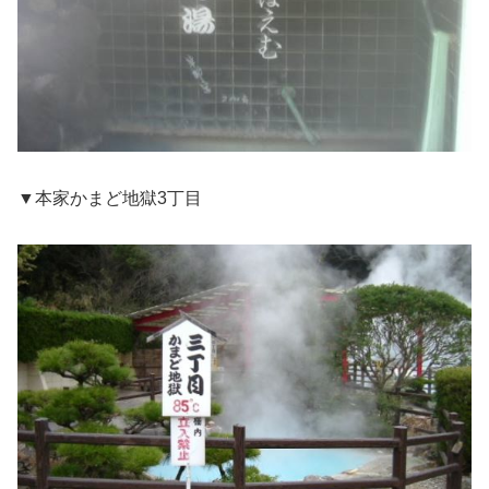
▼本家かまど地獄3丁目