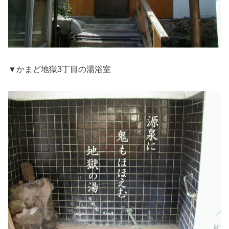
▼かまど地獄3丁目の湯浴室